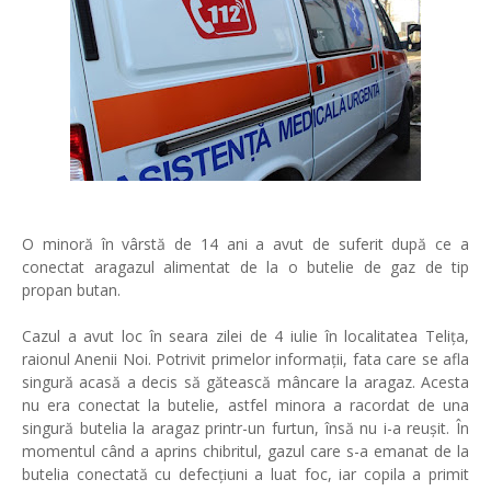
O minoră în vârstă de 14 ani a avut de suferit după ce a
conectat aragazul alimentat de la o butelie de gaz de tip
propan butan.
Cazul a avut loc în seara zilei de 4 iulie în localitatea Telița,
raionul Anenii Noi. Potrivit primelor informații, fata care se afla
singură acasă a decis să gătească mâncare la aragaz. Acesta
nu era conectat la butelie, astfel minora a racordat de una
singură butelia la aragaz printr-un furtun, însă nu i-a reușit. În
momentul când a aprins chibritul, gazul care s-a emanat de la
butelia conectată cu defecțiuni a luat foc, iar copila a primit