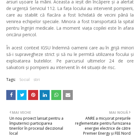
arsuri ușoare la mâini. Aceasta a ieșit din încăpere și a alertat
de urgență Serviciul 112. La fața locului au intervenit pompierii,
care au stabilit că flacăra a fost lichidată de vecini până la
venirea echipelor speciale. Minora a fost transportată la spital
pentru îngrijiri medicale. La moment viața copilei este în afara
oricărui pericol.
În acest context IGSU îndemnă oamenii care au în grijă minori
să-i supravegheze strict și să nu le permită utilizarea focului și
exploatarea buteliilor. Pe parcursul ultimelor 24 de ore
salvatorii și pompierii au intervenit în 44 situații de risc.
Tags:
Social
stiri
MAI VECHE
MAI NOUĂ
Un nou proiect lansat pentru a
ANRE a micșorat prețurile
împuternici participarea
reglementate pentru furnizarea
tinerilor în procesul decizional
energiei electrice de către
local
Premier Energy și FEE Nord