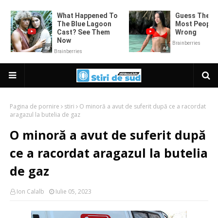
Pagina de pornire
stiri
O minoră a avut de suferit după ce a racordat
aragazul la butelia de gaz
O minoră a avut de suferit după
ce a racordat aragazul la butelia
de gaz
Ion Calalb
Iulie 05, 2023