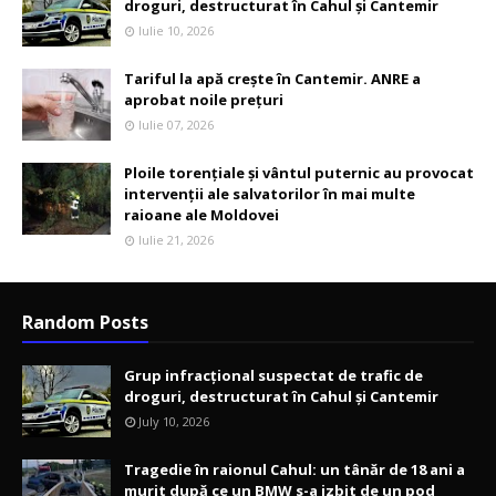
droguri, destructurat în Cahul și Cantemir
Iulie 10, 2026
Tariful la apă crește în Cantemir. ANRE a
aprobat noile prețuri
Iulie 07, 2026
Ploile torențiale și vântul puternic au provocat
intervenții ale salvatorilor în mai multe
raioane ale Moldovei
Iulie 21, 2026
Random Posts
Grup infracțional suspectat de trafic de
droguri, destructurat în Cahul și Cantemir
July 10, 2026
Tragedie în raionul Cahul: un tânăr de 18 ani a
murit după ce un BMW s-a izbit de un pod