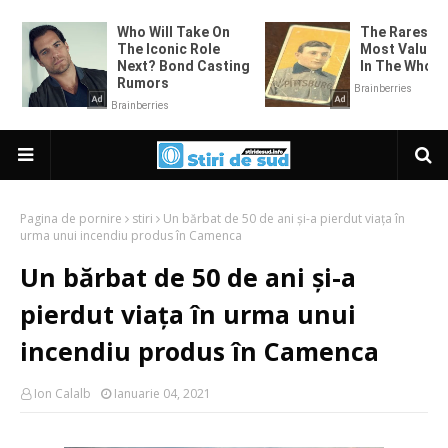
Pagina de pornire
stiri
Un bărbat de 50 de ani și-a pierdut viața în
urma unui incendiu produs în Camenca
Un bărbat de 50 de ani și-a
pierdut viața în urma unui
incendiu produs în Camenca
Ion Calalb
Ianuarie 04, 2021