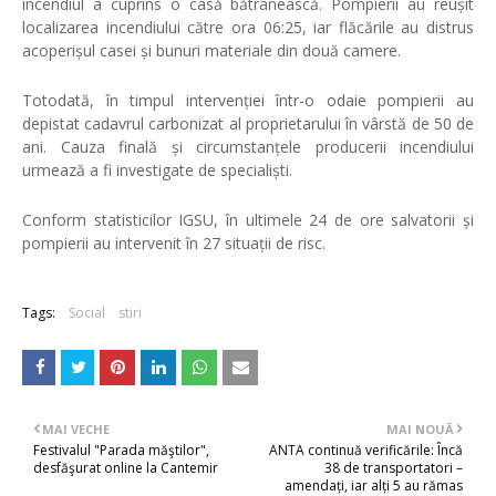
incendiul a cuprins o casă bătrânească. Pompierii au reușit
localizarea incendiului către ora 06:25, iar flăcările au distrus
acoperișul casei și bunuri materiale din două camere.
Totodată, în timpul intervenției într-o odaie pompierii au
depistat cadavrul carbonizat al proprietarului în vârstă de 50 de
ani. Cauza finală și circumstanțele producerii incendiului
urmează a fi investigate de specialiști.
Conform statisticilor IGSU, în ultimele 24 de ore salvatorii și
pompierii au intervenit în 27 situații de risc.
Tags:
Social
stiri
MAI VECHE
MAI NOUĂ
Festivalul "Parada măştilor",
ANTA continuă verificările: Încă
desfăşurat online la Cantemir
38 de transportatori –
amendați, iar alți 5 au rămas