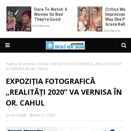
Pagina de pornire
Social
EXPOZIȚIA FOTOGRAFICĂ „REALITĂȚI 2020”
VA VERNISA ÎN OR. CAHUL
EXPOZIȚIA FOTOGRAFICĂ
„REALITĂȚI 2020” VA VERNISA ÎN
OR. CAHUL
Ion Calalb
Iulie 17, 2020