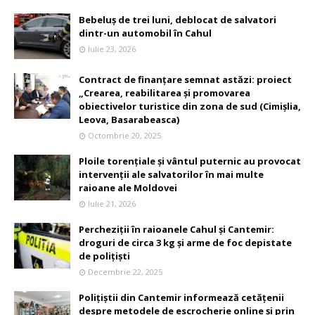
Bebeluș de trei luni, deblocat de salvatori
dintr-un automobil în Cahul
Iulie 23, 2026
Contract de finanțare semnat astăzi: proiect
„Crearea, reabilitarea și promovarea
obiectivelor turistice din zona de sud (Cimișlia,
Leova, Basarabeasca)
Octombrie 20, 2025
Ploile torențiale și vântul puternic au provocat
intervenții ale salvatorilor în mai multe
raioane ale Moldovei
Iulie 21, 2026
Percheziții în raioanele Cahul și Cantemir:
droguri de circa 3 kg și arme de foc depistate
de polițiști
Decembrie 22, 2025
Polițiștii din Cantemir informează cetățenii
despre metodele de escrocherie online și prin