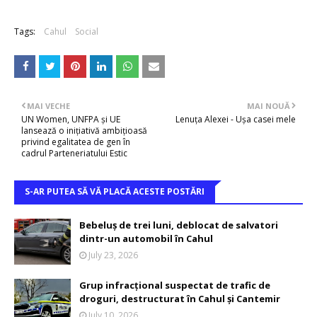
Tags:
Cahul
Social
MAI VECHE
MAI NOUĂ
UN Women, UNFPA și UE
Lenuța Alexei - Ușa casei mele
lansează o inițiativă ambițioasă
privind egalitatea de gen în
cadrul Parteneriatului Estic
S-AR PUTEA SĂ VĂ PLACĂ ACESTE POSTĂRI
Bebeluș de trei luni, deblocat de salvatori
dintr-un automobil în Cahul
July 23, 2026
Grup infracțional suspectat de trafic de
droguri, destructurat în Cahul și Cantemir
July 10, 2026