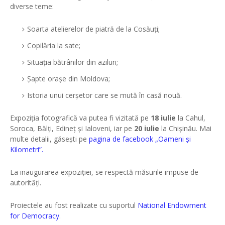
diverse teme:
Soarta atelierelor de piatră de la Cosăuți;
Copilăria la sate;
Situația bătrânilor din aziluri;
Șapte orașe din Moldova;
Istoria unui cerșetor care se mută în casă nouă.
Expoziția fotografică va putea fi vizitată pe
18 iulie
la Cahul,
Soroca, Bălți, Edineț și Ialoveni, iar pe
20 iulie
la Chișinău. Mai
multe detalii, găsești pe
pagina de facebook „Oameni și
Kilometri”.
La inaugurarea expoziției, se respectă măsurile impuse de
autorități.
Proiectele au fost realizate cu suportul
National Endowment
for Democracy
.