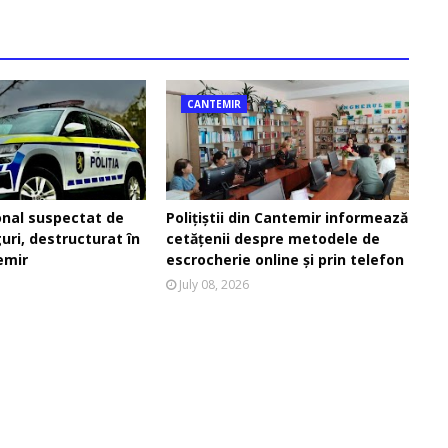
CANTEMIR
onal suspectat de
Polițiștii din Cantemir informează
guri, destructurat în
cetățenii despre metodele de
emir
escrocherie online și prin telefon
July 08, 2026