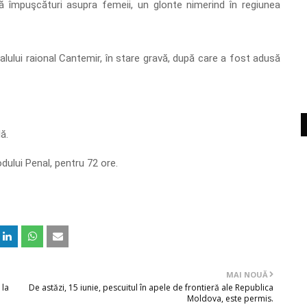
uă împuşcături asupra femeii, un glonte nimerind în regiunea
alului raional Cantemir, în stare gravă, după care a fost adusă
ă.
dului Penal, pentru 72 ore.
MAI NOUĂ
 la
De astăzi, 15 iunie, pescuitul în apele de frontieră ale Republica
Moldova, este permis.