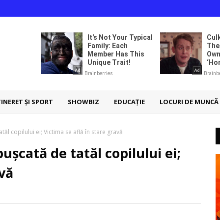
TINERET ȘI SPORT
SHOWBIZ
EDUCAȚIE
LOCURI DE MUNCĂ
l copilului ei; Victima se află în stare gravă
șcată de tatăl copilului ei;
avă