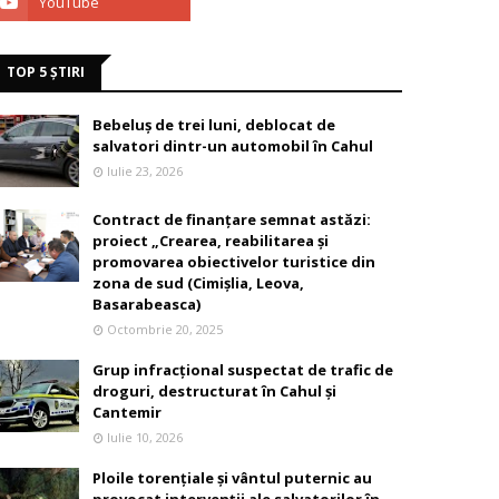
TOP 5 ȘTIRI
Bebeluș de trei luni, deblocat de
salvatori dintr-un automobil în Cahul
Iulie 23, 2026
Contract de finanțare semnat astăzi:
proiect „Crearea, reabilitarea și
promovarea obiectivelor turistice din
zona de sud (Cimișlia, Leova,
Basarabeasca)
Octombrie 20, 2025
Grup infracțional suspectat de trafic de
droguri, destructurat în Cahul și
Cantemir
Iulie 10, 2026
Ploile torențiale și vântul puternic au