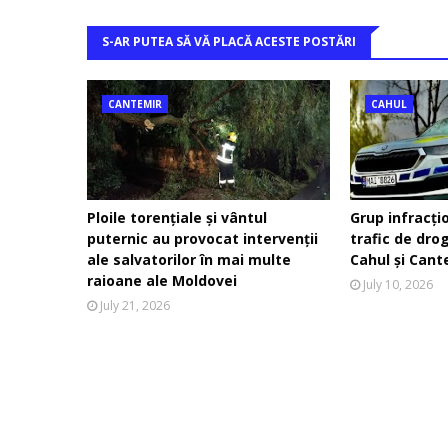
S-AR PUTEA SĂ VĂ PLACĂ ACESTE POSTĂRI
CANTEMIR
CAHUL
Ploile torențiale și vântul
Grup infracți
puternic au provocat intervenții
trafic de dro
ale salvatorilor în mai multe
Cahul și Cant
raioane ale Moldovei
July 10, 2026
July 21, 2026