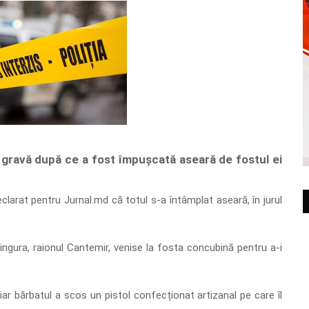
e gravă după ce a fost împușcată aseară de fostul ei
eclarat pentru Jurnal.md că totul s-a întâmplat aseară, în jurul
Lingura, raionul Cantemir, venise la fosta concubină pentru a-i
iar bărbatul a scos un pistol confecționat artizanal pe care îl