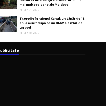
provocat intervenții ale salvatorilor în
mai multe raioane ale Moldovei
Iulie 21, 2026
Tragedie în raionul Cahul: un tânăr de 18
ani a murit după ce un BMW s-a izbit de
un pod
Iulie 10, 2026
ublicitate