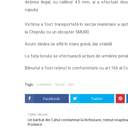
deținea ilegal, cu calibrul 4.5 mm, și a efectuat do
capului.
Victima a fost transportată în secția reanimare a spit
la Chișinău cu un elicopter SMURD.
Acum tânăra se află în stare gravă, dar stabilă.
La fața locului se efectuează acțiuni de urmărire penal
Bănuitul a fost reținut în conformitate cu art.166 al Co
Tags:
Cantemir
Social
stiri
Facebook
Twitter
MAI VECHE
Un bărbat din Cahul condamnat la închisoare, reținut noaptea
frontieră