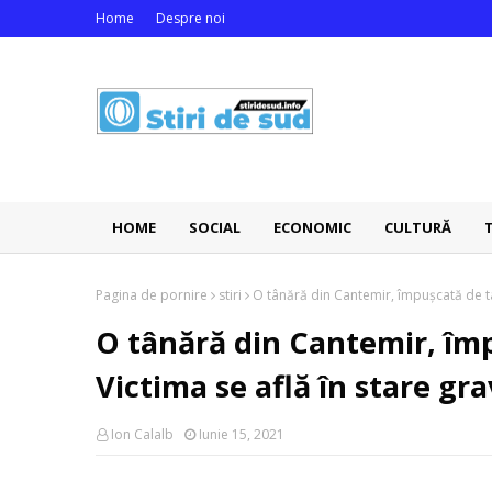
Home
Despre noi
HOME
SOCIAL
ECONOMIC
CULTURĂ
Pagina de pornire
stiri
O tânără din Cantemir, împușcată de tată
O tânără din Cantemir, împu
Victima se află în stare gr
Ion Calalb
Iunie 15, 2021