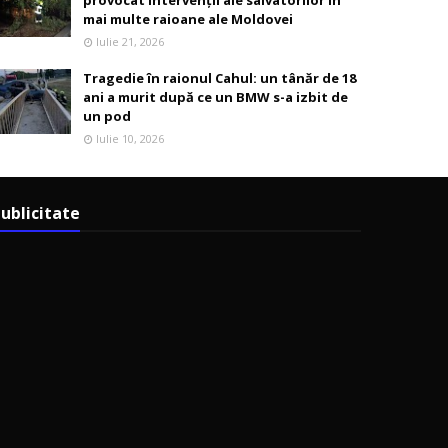
provocat intervenții ale salvatorilor în
mai multe raioane ale Moldovei
Iulie 21, 2026
Tragedie în raionul Cahul: un tânăr de 18
ani a murit după ce un BMW s-a izbit de
un pod
Iulie 10, 2026
ublicitate