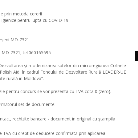
e prin metoda cererii
e igienice pentru lupta cu COVID-19
rdeșeni MD-7321
ni, MD-7321, tel.060165695
 “Dezvoltarea şi modernizarea satelor din microregiunea Colinele
şi Polish Aid, în cadrul Fondului de Dezvoltare Rurală LEADER-UE
te rurală în Moldova”.
ele pentru concurs se vor prezenta cu TVA cota 0 (zero).
 următorul set de documente:
ntact, rechizite bancare - document în original cu ştampila
 de TVA cu drept de deducere confirmată prin aplicarea