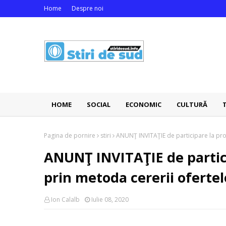
Home
Despre noi
HOME
SOCIAL
ECONOMIC
CULTURĂ
Pagina de pornire
stiri
ANUNŢ INVITAŢIE de participare la proc
ANUNŢ INVITAŢIE de partici
prin metoda cererii ofertel
Ion Calalb
Iulie 08, 2020