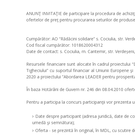
ANUNŢ INVITAŢIE de participare la procedura de achiziţi
ofertelor de preţ pentru procurarea seturilor de produs
Cumpărător: AO “Rădăcini solidare” s. Cociulia, str. Ve
Cod fiscal cumpărător: 1018620004312
Date de contact: s. Cociulia, rn. Cantemir, str. Verdeșe
Resursele financiare sunt alocate în cadrul proiectului
Tigheciului” cu suportul financiar al Uniunii Europene 
2020 a proiectului ”Abordarea LEADER pentru prosperita
În baza Hotărârii de Guvern nr. 246 din 08.04.2010 ofert
Pentru a participa la concurs participanţii vor prezenta
Date despre participant (adresa juridică, date de co
umedă şi semnătura);
Oferta - se prezintă în original, în MDL, cu scutire