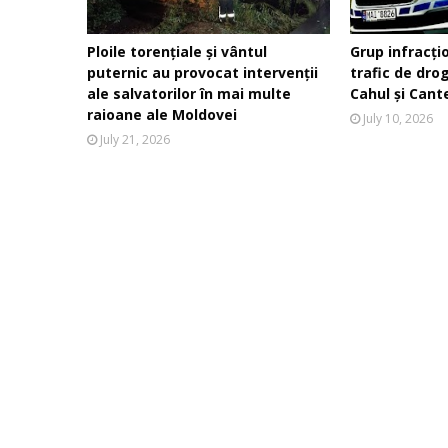
Ploile torențiale și vântul
Grup infracți
puternic au provocat intervenții
trafic de dro
ale salvatorilor în mai multe
Cahul și Cant
raioane ale Moldovei
July 10, 2026
July 21, 2026