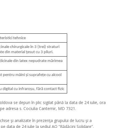
racteristici tehnice
nale chirurgicale în 3 (trei) straturi 
e din material ţesut cu 3 pliuri.
cinale din latex nepudrate mărimea 
t pentru mâini și suprafețe cu alcool 
digital cu infraroșu, fără contact fizic
ldova se depun în plic sigilat până la data de 24 iulie, ora
, pe adresa s. Cociulia Cantemir, MD 7321.
hise şi analizate în prezenţa grupului de lucru şi a
 pe data de 24 iulie la sediul AO “Rădăcini Solidare”.