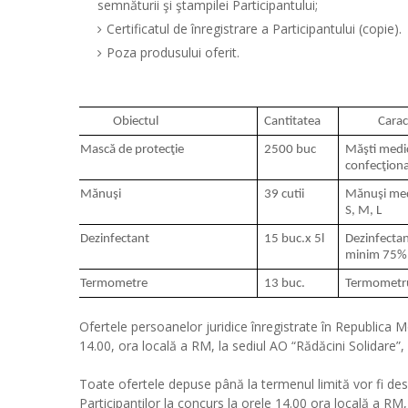
semnăturii şi ştampilei Participantului;
Certificatul de înregistrare a Participantului (copie).
Poza produsului oferit.
            Obiectul
Cantitatea
            Ca
Mască de protecţie 
2500 buc
Măşti medici
confecţionat
Mănuşi
39 cutii
Mănuşi medi
S, M, L
Dezinfectant
15 buc.x 5l
Dezinfectan
minim 75%
Termometre
13 buc.
Termometru 
Ofertele persoanelor juridice înregistrate în Republica Mo
14.00, ora locală a RM, la sediul AO “Rădăcini Solidare”
Toate ofertele depuse până la termenul limită vor fi desc
Participanţilor la concurs la orele 14.00 ora locală a RM,