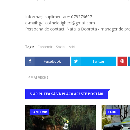
Informaţii suplimentare: 078276697
e-mail: gal.colineletigheci@gmail.com
Persoana de contact: Natalia Dobrota - manager de pro
Tags:
Cantemir
Social
stiri
Facebook
Twitter
MAI VECHE
S-AR PUTEA SĂ VĂ PLACĂ ACESTE POSTĂRI
CANTEMIR
CAHUL