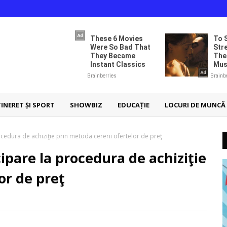
TINERET ȘI SPORT
SHOWBIZ
EDUCAȚIE
LOCURI DE MUNCĂ
edura de achiziţie prin metoda cererii ofertelor de preţ
pare la procedura de achiziţie
or de preţ