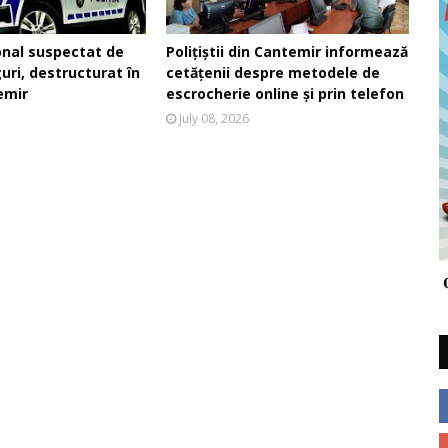
onal suspectat de
Polițiștii din Cantemir informează
guri, destructurat în
cetățenii despre metodele de
emir
escrocherie online și prin telefon
July 08, 2026