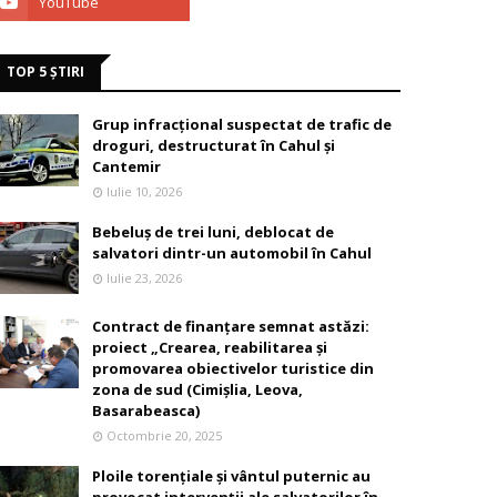
TOP 5 ȘTIRI
Grup infracțional suspectat de trafic de
droguri, destructurat în Cahul și
Cantemir
Iulie 10, 2026
Bebeluș de trei luni, deblocat de
salvatori dintr-un automobil în Cahul
Iulie 23, 2026
Contract de finanțare semnat astăzi:
proiect „Crearea, reabilitarea și
promovarea obiectivelor turistice din
zona de sud (Cimișlia, Leova,
Basarabeasca)
Octombrie 20, 2025
Ploile torențiale și vântul puternic au