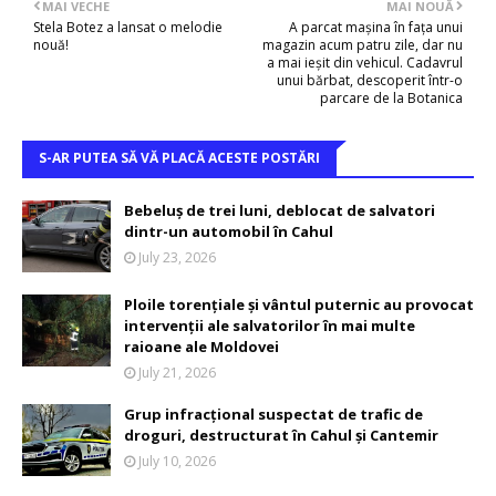
MAI VECHE
MAI NOUĂ
Stela Botez a lansat o melodie
A parcat mașina în fața unui
nouă!
magazin acum patru zile, dar nu
a mai ieșit din vehicul. Cadavrul
unui bărbat, descoperit într-o
parcare de la Botanica
S-AR PUTEA SĂ VĂ PLACĂ ACESTE POSTĂRI
Bebeluș de trei luni, deblocat de salvatori
dintr-un automobil în Cahul
July 23, 2026
Ploile torențiale și vântul puternic au provocat
intervenții ale salvatorilor în mai multe
raioane ale Moldovei
July 21, 2026
Grup infracțional suspectat de trafic de
droguri, destructurat în Cahul și Cantemir
July 10, 2026