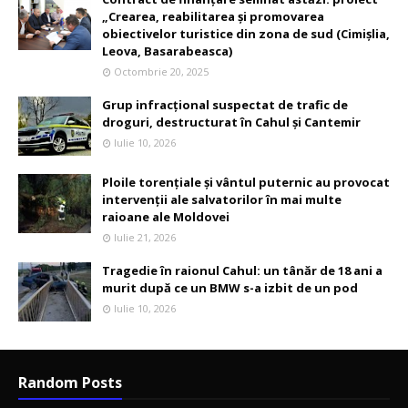
„Crearea, reabilitarea și promovarea
obiectivelor turistice din zona de sud (Cimișlia,
Leova, Basarabeasca)
Octombrie 20, 2025
Grup infracțional suspectat de trafic de
droguri, destructurat în Cahul și Cantemir
Iulie 10, 2026
Ploile torențiale și vântul puternic au provocat
intervenții ale salvatorilor în mai multe
raioane ale Moldovei
Iulie 21, 2026
Tragedie în raionul Cahul: un tânăr de 18 ani a
murit după ce un BMW s-a izbit de un pod
Iulie 10, 2026
Random Posts