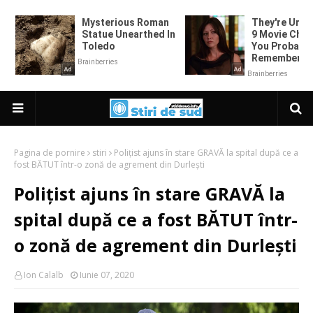
Pagina de pornire
stiri
Polițist ajuns în stare GRAVĂ la spital după ce a
fost BĂTUT într-o zonă de agrement din Durlești
Polițist ajuns în stare GRAVĂ la
spital după ce a fost BĂTUT într-
o zonă de agrement din Durlești
Ion Calalb
Iunie 07, 2020