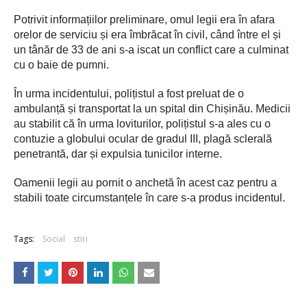
Potrivit informațiilor preliminare, omul legii era în afara
orelor de serviciu și era îmbrăcat în civil, când între el și
un tânăr de 33 de ani s-a iscat un conflict care a culminat
cu o baie de pumni.
În urma incidentului, polițistul a fost preluat de o
ambulanță și transportat la un spital din Chișinău. Medicii
au stabilit că în urma loviturilor, polițistul s-a ales cu o
contuzie a globului ocular de gradul III, plagă sclerală
penetrantă, dar și expulsia tunicilor interne.
Oamenii legii au pornit o anchetă în acest caz pentru a
stabili toate circumstanțele în care s-a produs incidentul.
Tags:
Social
stiri