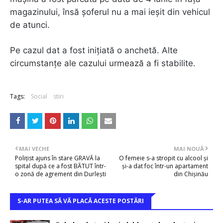
magazinului, însă șoferul nu a mai ieșit din vehicul
de atunci.
Pe cazul dat a fost inițiată o anchetă. Alte
circumstanțe ale cazului urmează a fi stabilite.
Tags:
Social
stiri
MAI VECHE
MAI NOUĂ
Polițist ajuns în stare GRAVĂ la
O femeie s-a stropit cu alcool și
spital după ce a fost BĂTUT într-
și-a dat foc într-un apartament
o zonă de agrement din Durlești
din Chișinău
S-AR PUTEA SĂ VĂ PLACĂ ACESTE POSTĂRI