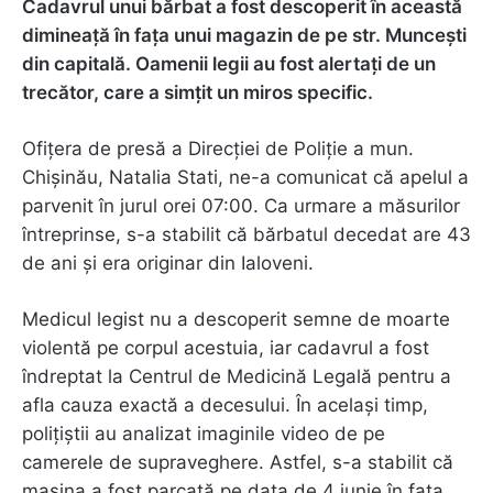
Cadavrul unui bărbat
a fost descoperit în această
dimineață în fața unui magazin de pe str. Muncești
din capitală. Oamenii legii au fost alertați de un
trecător, care a simțit un miros specific.
Ofițera de presă a Direcției de Poliție a mun.
Chișinău, Natalia Stati, ne-a comunicat că apelul a
parvenit în jurul orei 07:00. Ca urmare a măsurilor
întreprinse, s-a stabilit că bărbatul decedat are 43
de ani și era originar din Ialoveni.
Medicul legist nu a descoperit semne de moarte
violentă pe corpul acestuia, iar cadavrul a fost
îndreptat la Centrul de Medicină Legală pentru a
afla cauza exactă a decesului. În același timp,
polițiștii au analizat imaginile video de pe
camerele de supraveghere. Astfel, s-a stabilit că
mașina a fost parcată pe data de 4 iunie în fața