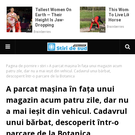
Pagina de pornire
stiri
A parcat mașina în fața unui magazin acum
patru zile, dar nu a mai ieșit din vehicul. Cadavrul unui bărbat,
descoperit într-o parcare de la Botanica
A parcat mașina în fața unui
magazin acum patru zile, dar nu
a mai ieșit din vehicul. Cadavrul
unui bărbat, descoperit într-o
parcare de la Botanica