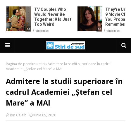
Pagina de pornire
stiri
Admitere la studii superioare în cadrul
Academiei „Ștefan cel Mare” a MAI
Admitere la studii superioare în
cadrul Academiei „Ștefan cel
Mare” a MAI
Ion Calalb
Iunie 09, 2020