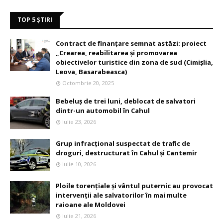
TOP 5 ȘTIRI
Contract de finanțare semnat astăzi: proiect
„Crearea, reabilitarea și promovarea
obiectivelor turistice din zona de sud (Cimișlia,
Leova, Basarabeasca)
Octombrie 20, 2025
Bebeluș de trei luni, deblocat de salvatori
dintr-un automobil în Cahul
Iulie 23, 2026
Grup infracțional suspectat de trafic de
droguri, destructurat în Cahul și Cantemir
Iulie 10, 2026
Ploile torențiale și vântul puternic au provocat
intervenții ale salvatorilor în mai multe
raioane ale Moldovei
Iulie 21, 2026