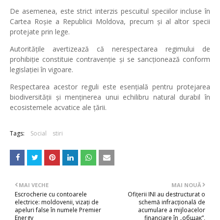
De asemenea, este strict interzis pescuitul speciilor incluse în
Cartea Roșie a Republicii Moldova
, precum și al altor specii
protejate prin lege.
Autoritățile avertizează că nerespectarea regimului de
prohibiție constituie contravenție și se sancționează conform
legislației în vigoare.
Respectarea acestor reguli este esențială pentru protejarea
biodiversității și menținerea unui echilibru natural durabil în
ecosistemele acvatice ale țării.
Tags:
Social
stiri
MAI VECHE
MAI NOUĂ
Escrocherie cu contoarele
Ofițerii INI au destructurat o
electrice: moldovenii, vizați de
schemă infracțională de
apeluri false în numele Premier
acumulare a mijloacelor
Energy
financiare în „общак”,