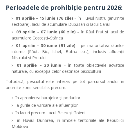
Perioadele de prohibiție pentru 2026:
01 aprilie – 15 iunie (76 zile)
– în
Fluviul Nistru
(anumite
sectoare), lacul de acumulare Dubăsari și lacul Cahul
09 aprilie – 07 iunie (60 zile)
– în
Râul Prut
și lacul de
acumulare Costești–Stânca
01 aprilie – 30 iunie (91 zile)
– pe majoritatea râurilor
interne (Răut, Bîc, Ichel, Botna etc.), inclusiv afluenții
Nistrului și Prutului
01 aprilie – 30 iunie
– în toate obiectivele acvatice
naturale, cu excepția celor destinate pisciculturii
Totodată, pescuitul este interzis pe tot parcursul anului în
anumite zone sensibile, precum:
în apropierea barajelor și podurilor
la gurile de vărsare ale afluenților
în lacuri precum
Lacul Beleu
și Goieni
în
Fluviul Dunărea
, în limitele teritoriale ale Republicii
Moldova