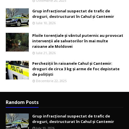
Octombrie 20, 2025
Grup infracțional suspectat de trafic de
droguri, destructurat în Cahul și Cantemir
Iulie 10, 2026
Ploile torențiale și vântul puternic au provocat
intervenții ale salvatorilor în mai multe
raioane ale Moldovei
Iulie 21, 2026
Percheziții în raioanele Cahul și Cantemir:
droguri de circa 3 kg și arme de foc depistate
de polițiști
Decembrie 22, 2025
Random Posts
Grup infracțional suspectat de trafic de
droguri, destructurat în Cahul și Cantemir
July 10, 2026