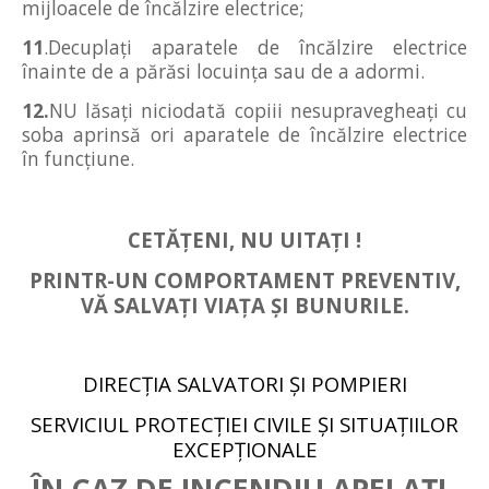
mijloacele de încălzire electrice;
11
.Decuplaţi aparatele de încălzire electrice
înainte de a părăsi locuinţa sau de a adormi.
12.
NU lăsaţi niciodată copiii nesupravegheaţi cu
soba aprinsă ori aparatele de încălzire electrice
în funcţiune.
CETĂŢENI, NU UITAŢI !
PRINTR-UN COMPORTAMENT PREVENTIV,
VĂ SALVAŢI VIAŢA ŞI BUNURILE.
DIRECŢIA
SALVATORI
ŞI POMPIERI
SERVICIUL PROTECŢIEI CIVILE ŞI SITUAŢIILOR
EXCEPŢIONALE