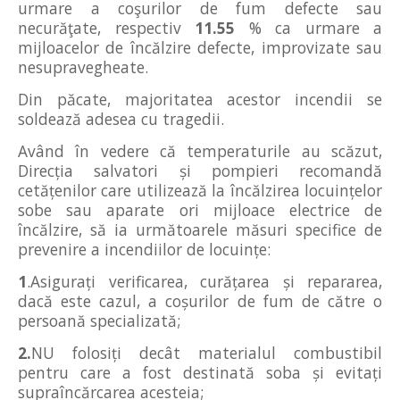
urmare a coşurilor de fum defecte sau
necurăţate, respectiv
11.55
% ca urmare a
mijloacelor de încălzire defecte, improvizate sau
nesupravegheate.
Din păcate, majoritatea acestor incendii se
soldează adesea cu tragedii.
Având în vedere că temperaturile au scăzut,
Direcţia salvatori şi pompieri recomandă
cetăţenilor care utilizează la încălzirea locuinţelor
sobe sau aparate ori mijloace electrice de
încălzire, să ia următoarele măsuri specifice de
prevenire a incendiilor de locuinţe:
1
.Asiguraţi verificarea, curăţarea şi repararea,
dacă este cazul, a coşurilor de fum de către o
persoană specializată;
2.
NU folosiţi decât materialul combustibil
pentru care a fost destinată soba şi evitaţi
supraîncărcarea acesteia;