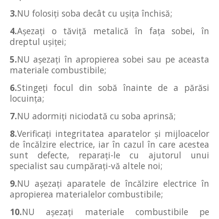
3.
NU folosiţi soba decât cu uşiţa închisă;
4.
Aşezaţi o tăviţă metalică în faţa sobei, în
dreptul uşiţei;
5.
NU aşezaţi în apropierea sobei sau pe aceasta
materiale combustibile;
6.
Stingeţi focul din sobă înainte de a părăsi
locuinţa;
7.
NU adormiţi niciodată cu soba aprinsă;
8.
Verificaţi integritatea aparatelor şi mijloacelor
de încălzire electrice, iar în cazul în care acestea
sunt defecte, reparaţi-le cu ajutorul unui
specialist sau cumpăraţi-vă altele noi;
9.
NU aşezaţi aparatele de încălzire electrice în
apropierea materialelor combustibile;
10.
NU aşezaţi materiale combustibile pe