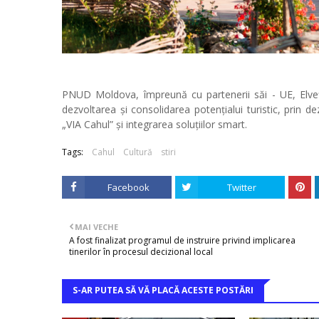
PNUD Moldova, împreună cu partenerii săi - UE, Elveți
dezvoltarea și consolidarea potențialui turistic, prin de
„VIA Cahul” și integrarea soluțiilor smart.
Tags:
Cahul
Cultură
stiri
Facebook
Twitter
MAI VECHE
A fost finalizat programul de instruire privind implicarea
tinerilor în procesul decizional local
S-AR PUTEA SĂ VĂ PLACĂ ACESTE POSTĂRI