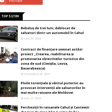
TOP 5 ȘTIRI
Bebeluș de trei luni, deblocat de
salvatori dintr-un automobil în Cahul
Iulie 23, 2026
Contract de finanțare semnat astăzi:
proiect „Crearea, reabilitarea și
promovarea obiectivelor turistice din
zona de sud (Cimișlia, Leova,
Basarabeasca)
Octombrie 20, 2025
Ploile torențiale și vântul puternic au
provocat intervenții ale salvatorilor în
mai multe raioane ale Moldovei
Iulie 21, 2026
Percheziții în raioanele Cahul și Cantemir: