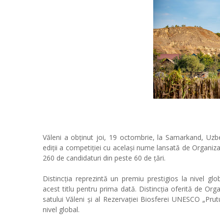
Văleni a obținut joi, 19 octombrie, la Samarkand, Uzbeki
ediții a competiției cu același nume lansată de Organiza
260 de candidaturi din peste 60 de țări.
Distincția reprezintă un premiu prestigios la nivel g
acest titlu pentru prima dată. Distincția oferită de Org
satului Văleni și al Rezervației Biosferei UNESCO „Prut
nivel global.