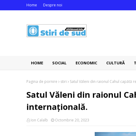
Home
Despre noi
HOME
SOCIAL
ECONOMIC
CULTURĂ
Pagina de pornire
stiri
Satul Văleni din raionul Cahul capătă 
Satul Văleni din raionul C
internațională.
Ion Calalb
Octombrie 20, 2023