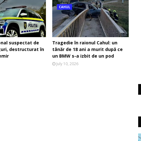
CAHUL
onal suspectat de
Tragedie în raionul Cahul: un
guri, destructurat în
tânăr de 18 ani a murit după ce
emir
un BMW s-a izbit de un pod
July 10, 2026