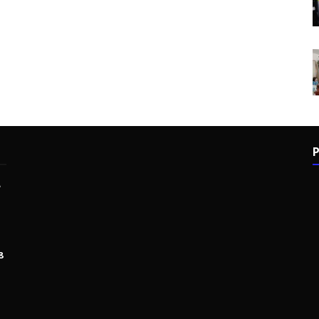
P
e
8