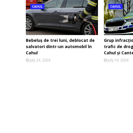
CAHUL
CAHUL
Bebeluș de trei luni, deblocat de
Grup infracți
salvatori dintr-un automobil în
trafic de dro
Cahul
Cahul și Cant
July 23, 2026
July 10, 2026