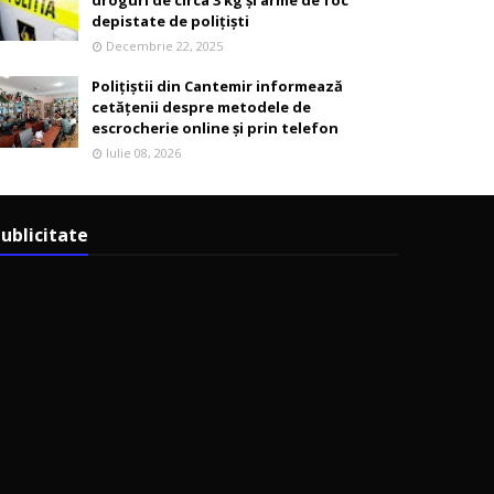
droguri de circa 3 kg și arme de foc
depistate de polițiști
Decembrie 22, 2025
Polițiștii din Cantemir informează
cetățenii despre metodele de
escrocherie online și prin telefon
Iulie 08, 2026
ublicitate