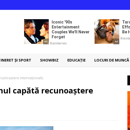
TINERET ȘI SPORT
SHOWBIZ
EDUCAȚIE
LOCURI DE MUNCĂ
recunoaștere internațională.
ahul capătă recunoaștere