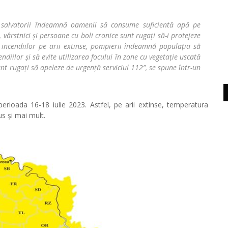
 salvatorii îndeamnă oamenii să consume suficientă apă pe
, vârstnici și persoane cu boli cronice sunt rugați să-i protejeze
i incendiilor pe arii extinse, pompierii îndeamnă populația să
ndiilor și să evite utilizarea focului în zone cu vegetație uscată
unt rugați să apeleze de urgență serviciul 112”, se spune într-un
rioada 16-18 iulie 2023. Astfel, pe arii extinse, temperatura
s și mai mult.