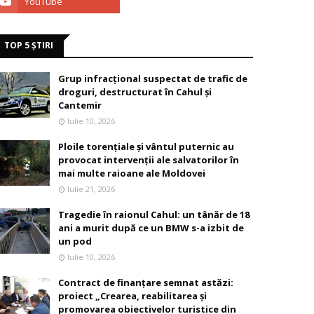
TOP 5 ȘTIRI
Grup infracțional suspectat de trafic de
droguri, destructurat în Cahul și
Cantemir
Iulie 10, 2026
Ploile torențiale și vântul puternic au
provocat intervenții ale salvatorilor în
mai multe raioane ale Moldovei
Iulie 21, 2026
Tragedie în raionul Cahul: un tânăr de 18
ani a murit după ce un BMW s-a izbit de
un pod
Iulie 10, 2026
Contract de finanțare semnat astăzi:
proiect „Crearea, reabilitarea și
promovarea obiectivelor turistice din