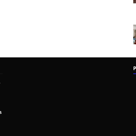
P
e
8