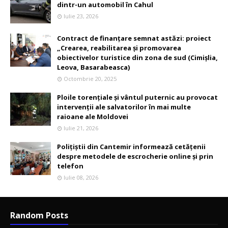
dintr-un automobil în Cahul
Iulie 23, 2026
Contract de finanțare semnat astăzi: proiect
„Crearea, reabilitarea și promovarea
obiectivelor turistice din zona de sud (Cimișlia,
Leova, Basarabeasca)
Octombrie 20, 2025
Ploile torențiale și vântul puternic au provocat
intervenții ale salvatorilor în mai multe
raioane ale Moldovei
Iulie 21, 2026
Polițiștii din Cantemir informează cetățenii
despre metodele de escrocherie online și prin
telefon
Iulie 08, 2026
Random Posts