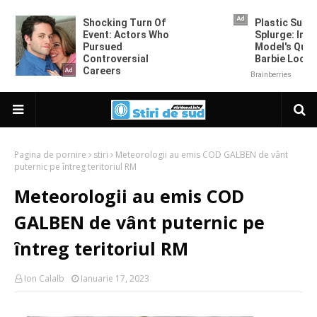
Pagina de pornire
stiri
Meteorologii au emis COD GALBEN de vânt
puternic pe întreg teritoriul RM
Meteorologii au emis COD
GALBEN de vânt puternic pe
întreg teritoriul RM
Ion Calalb
Ianuarie 17, 2023