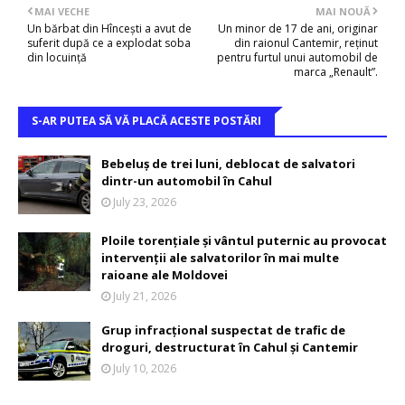
MAI VECHE
MAI NOUĂ
Un bărbat din Hîncești a avut de
Un minor de 17 de ani, originar
suferit după ce a explodat soba
din raionul Cantemir, reținut
din locuință
pentru furtul unui automobil de
marca „Renault”.
S-AR PUTEA SĂ VĂ PLACĂ ACESTE POSTĂRI
Bebeluș de trei luni, deblocat de salvatori
dintr-un automobil în Cahul
July 23, 2026
Ploile torențiale și vântul puternic au provocat
intervenții ale salvatorilor în mai multe
raioane ale Moldovei
July 21, 2026
Grup infracțional suspectat de trafic de
droguri, destructurat în Cahul și Cantemir
July 10, 2026