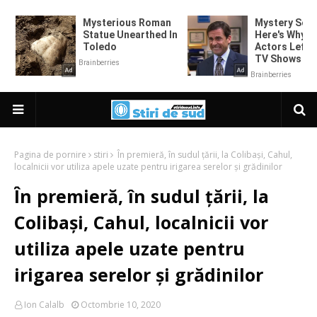
Pagina de pornire
stiri
În premieră, în sudul țării, la Colibași, Cahul,
localnicii vor utiliza apele uzate pentru irigarea serelor și grădinilor
În premieră, în sudul țării, la
Colibași, Cahul, localnicii vor
utiliza apele uzate pentru
irigarea serelor și grădinilor
Ion Calalb
Octombrie 10, 2020