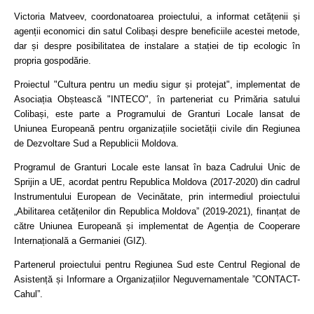
Victoria Matveev, coordonatoarea proiectului, a informat cetățenii și
agenții economici din satul Colibași despre beneficiile acestei metode,
dar și despre posibilitatea de instalare a stației de tip ecologic în
propria gospodărie.
Proiectul "Cultura pentru un mediu sigur și protejat", implementat de
Asociația Obștească "INTECO", în parteneriat cu Primăria satului
Colibași, este parte a Programului de Granturi Locale lansat de
Uniunea Europeană pentru organizațiile societății civile din Regiunea
de Dezvoltare Sud a Republicii Moldova.
Programul de Granturi Locale este lansat în baza Cadrului Unic de
Sprijin a UE, acordat pentru Republica Moldova (2017-2020) din cadrul
Instrumentului European de Vecinătate, prin intermediul proiectului
„Abilitarea cetățenilor din Republica Moldova” (2019-2021), finanțat de
către Uniunea Europeană și implementat de Agenția de Cooperare
Internațională a Germaniei (GIZ).
Partenerul proiectului pentru Regiunea Sud este Centrul Regional de
Asistență și Informare a Organizațiilor Neguvernamentale ”CONTACT-
Cahul”.