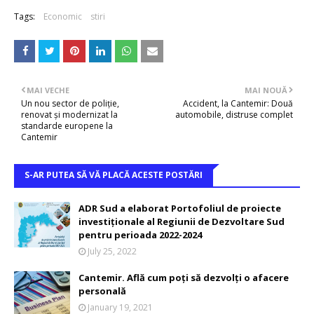
Tags:
Economic
stiri
MAI VECHE
MAI NOUĂ
Un nou sector de poliție,
Accident, la Cantemir: Două
renovat și modernizat la
automobile, distruse complet
standarde europene la
Cantemir
S-AR PUTEA SĂ VĂ PLACĂ ACESTE POSTĂRI
ADR Sud a elaborat Portofoliul de proiecte
investiționale al Regiunii de Dezvoltare Sud
pentru perioada 2022-2024
July 25, 2022
Cantemir. Află cum poți să dezvolți o afacere
personală
January 19, 2021