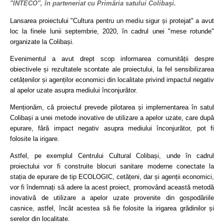
"INTECO", în parteneriat cu Primăria satului Colibași.
Lansarea proiectului "Cultura pentru un mediu sigur și protejat" a avut
loc la finele lunii septembrie, 2020, în cadrul unei "mese rotunde"
organizate la Colibași.
Evenimentul a avut drept scop informarea comunității despre
obiectivele și rezultatele scontate ale proiectului, la fel sensibilizarea
cetățenilor și agenților economici din localitate privind impactul negativ
al apelor uzate asupra mediului înconjurător.
Menționăm, că proiectul prevede pilotarea și implementarea în satul
Colibași a unei metode inovative de utilizare a apelor uzate, care după
epurare, fără impact negativ asupra mediului înconjurător, pot fi
folosite la irigare.
Astfel, pe exemplul Centrului Cultural Colibași, unde în cadrul
proiectului vor fi construite blocuri sanitare moderne conectate la
stația de epurare de tip ECOLOGIC, cetățeni, dar și agenții economici,
vor fi îndemnați să adere la acest proiect, promovând această metodă
inovativă de utilizare a apelor uzate provenite din gospodăriile
casnice, astfel, încât acestea să fie folosite la irigarea grădinilor și
serelor din localitate.