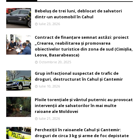
Bebeluș de trei luni, deblocat de salvatori
dintr-un automobil în Cahul
Iulie 23, 2026
Contract de finanțare semnat astăzi: proiect
„Crearea, reabilitarea și promovarea
obiectivelor turistice din zona de sud (Cimișlia,
Leova, Basarabeasca)
Octombrie 20, 2025
Grup infracțional suspectat de trafic de
droguri, destructurat în Cahul și Cantemir
Iulie 10, 2026
Ploile torențiale și vântul puternic au provocat
intervenții ale salvatorilor în mai multe
raioane ale Moldovei
Iulie 21, 2026
Percheziții în raioanele Cahul și Cantemir:
droguri de circa 3 kg și arme de foc depistate