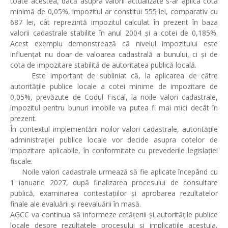
toate acestea, dacă asupra valorii actualizate s-ar aplica cota
minimă de 0,05%, impozitul ar constitui 555 lei, comparativ cu
687 lei, cât reprezintă impozitul calculat în prezent în baza
valorii cadastrale stabilite în anul 2004 și a cotei de 0,185%.
Acest exemplu demonstrează că nivelul impozitului este
influențat nu doar de valoarea cadastrală a bunului, ci și de
cota de impozitare stabilită de autoritatea publică locală.
Este important de subliniat că, la aplicarea de către
autoritățile publice locale a cotei minime de impozitare de
0,05%, prevăzute de Codul Fiscal, la noile valori cadastrale,
impozitul pentru bunuri imobile va putea fi mai mici decât în
prezent.
În contextul implementării noilor valori cadastrale, autoritățile
administrației publice locale vor decide asupra cotelor de
impozitare aplicabile, în conformitate cu prevederile legislației
fiscale.
Noile valori cadastrale urmează să fie aplicate începând cu
1 ianuarie 2027, după finalizarea procesului de consultare
publică, examinarea contestațiilor și aprobarea rezultatelor
finale ale evaluării și reevaluării în masă.
AGCC va continua să informeze cetățenii și autoritățile publice
locale despre rezultatele procesului și implicațiile acestuia,