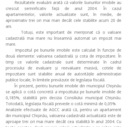
Rezultatele evaluării arată că valorile bunurilor imobile au
crescut semnificativ față de anul 2004. În cazul
apartamentelor, valorile actualizate sunt, în medie, de
aproximativ trei ori mai mari decât cele stabilite acum 20 de
ani.
Totuși, este important de menționat că o valoare
cadastrală mai mare nu înseamnă automat un impozit mai
mare.
Impozitul pe bunurile imobile este calculat în funcție de
două elemente: valoarea cadastrală și cota de impozitare. În
timp ce valorile cadastrale sunt determinate în cadrul
procesului de evaluare și reevaluare masivă, cotele de
impozitare sunt stabilite anual de autoritățile administrației
publice locale, în limitele prevăzute de legislația fiscală.
În prezent, pentru bunurile imobile din municipiul Chișinău
se aplică o cotă concretă a impozitului pe bunurile imobile de
0,185%, stabilită prin decizia Consiliului municipal Chișinău.
Totodată, legislația fiscală prevede o cotă minimă de 0,05%.
Analizele efectuate de AGCC arată că, pentru un apartament
din municipiul Chișinău, valoarea cadastrală actualizată este de
aproape trei ori mai mare decât cea stabilită în anul 2004. Cu