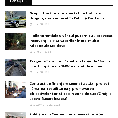
TOP 5 ȘTIRI
Grup infracțional suspectat de trafic de
droguri, destructurat în Cahul și Cantemir
Iulie 10, 2026
Ploile torențiale și vântul puternic au provocat
intervenții ale salvatorilor în mai multe
raioane ale Moldovei
Iulie 21, 2026
Tragedie în raionul Cahul: un tânăr de 18 ani a
murit după ce un BMW s-a izbit de un pod
Iulie 10, 2026
Contract de finanțare semnat astăzi: proiect
„Crearea, reabilitarea și promovarea
obiectivelor turistice din zona de sud (Cimișlia,
Leova, Basarabeasca)
Octombrie 20, 2025
Polițiștii din Cantemir informează cetățenii