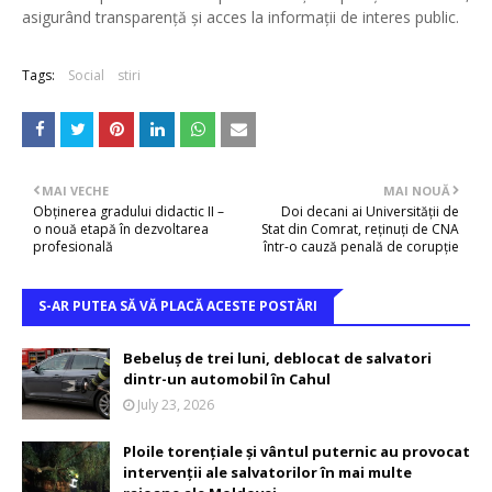
asigurând transparență și acces la informații de interes public.
Tags:
Social
stiri
MAI VECHE
MAI NOUĂ
Obținerea gradului didactic II –
Doi decani ai Universității de
o nouă etapă în dezvoltarea
Stat din Comrat, reținuți de CNA
profesională
într-o cauză penală de corupție
S-AR PUTEA SĂ VĂ PLACĂ ACESTE POSTĂRI
Bebeluș de trei luni, deblocat de salvatori
dintr-un automobil în Cahul
July 23, 2026
Ploile torențiale și vântul puternic au provocat
intervenții ale salvatorilor în mai multe