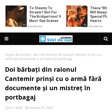
Pagina de pornire
stiri
Doi bărbați din raionul Cantemir prinși cu o
armă fără documente și un mistreț în portbagaj
Doi bărbați din raionul
Cantemir prinși cu o armă fără
documente și un mistreț în
portbagaj
Ion Calalb
Ianuarie 29, 2024