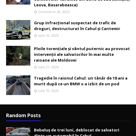
Leova, Basarabeasca)
Octombrie 20, 2025
Grup infracțional suspectat de trafic de
droguri, destructurat în Cahul și Cantemir
Iulie 10, 2026
Ploile torențiale și vântul puternic au provocat
intervenții ale salvatorilor în mai multe
raioane ale Moldovei
Iulie 21, 2026
Tragedie în raionul Cahul: un tânăr de 18 ani a
murit după ce un BMW s-a izbit de un pod
Iulie 10, 2026
Random Posts
Bebeluș de trei luni, deblocat de salvatori
dintr-un automobil în Cahul