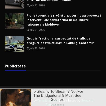
July 23, 2026
Ploile torențiale și vântul puternic au provocat
intervenții ale salvatorilor în mai multe
raioane ale Moldovei
July 21, 2026
Grup infracțional suspectat de trafic de
droguri, destructurat în Cahul și Cantemir
July 10, 2026
Publicitate
Home
Despre noi
Publicitate
Crafted with
by
TemplatesYard
| Distributed by
Gooyaabi
Templates