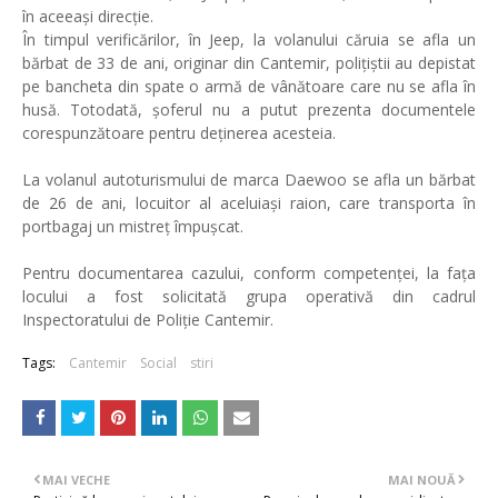
în aceeași direcție.
În timpul verificărilor, în Jeep, la volanului căruia se afla un
bărbat de 33 de ani, originar din Cantemir, polițiștii au depistat
pe bancheta din spate o armă de vânătoare care nu se afla în
husă. Totodată, șoferul nu a putut prezenta documentele
corespunzătoare pentru deținerea acesteia.
La volanul autoturismului de marca Daewoo se afla un bărbat
de 26 de ani, locuitor al aceluiași raion, care transporta în
portbagaj un mistreț împușcat.
Pentru documentarea cazului, conform competenței, la fața
locului a fost solicitată grupa operativă din cadrul
Inspectoratului de Poliție Cantemir.
Tags:
Cantemir
Social
stiri
MAI VECHE
MAI NOUĂ