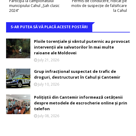
Participă la campionatului
Permis de conducere, ridicat pe
municipiului Cahul „Șah clasic
motiv de suspecție de falsificare
2024”
la Cahul
S-AR PUTEA SĂ VĂ PLACĂ ACESTE POSTĂRI
Ploile torențiale și vântul puternic au provocat
intervenții ale salvatorilor în mai multe
raioane ale Moldovei
July 21, 2026
Grup infracțional suspectat de trafic de
droguri, destructurat în Cahul și Cantemir
July 10, 2026
Polițiștii din Cantemir informează cetățenii
despre metodele de escrocherie online și prin
telefon
July 08, 2026