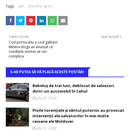
Tags:
stiri
Tineret și Sport
MAI VECHE
MAI NOUĂ
Cod portocaliu și cod galben!
Meteorologii au anunțat că
condițiile vremei se vor
complica
S-AR PUTEA SĂ VĂ PLACĂ ACESTE POSTĂRI
Bebeluș de trei luni, deblocat de salvatori
dintr-un automobil în Cahul
July 23, 2026
Ploile torențiale și vântul puternic au provocat
intervenții ale salvatorilor în mai multe
raioane ale Moldovei
July 21, 2026