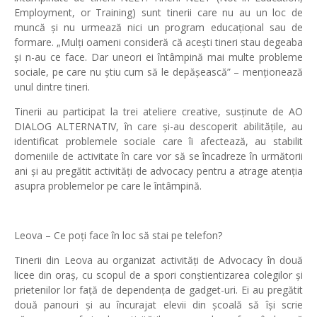
Employment, or Training) sunt tinerii care nu au un loc de
muncă și nu urmează nici un program educațional sau de
formare. „Mulți oameni consideră că acești tineri stau degeaba
și n-au ce face. Dar uneori ei întâmpină mai multe probleme
sociale, pe care nu știu cum să le depășească” – menționează
unul dintre tineri.
Tinerii au participat la trei ateliere creative, susținute de AO
DIALOG ALTERNATIV, în care și-au descoperit abilitățile, au
identificat problemele sociale care îi afectează, au stabilit
domeniile de activitate în care vor să se încadreze în următorii
ani și au pregătit activități de advocacy pentru a atrage atenția
asupra problemelor pe care le întâmpină.
Leova – Ce poți face în loc să stai pe telefon?
Tinerii din Leova au organizat activități de Advocacy în două
licee din oraș, cu scopul de a spori conștientizarea colegilor și
prietenilor lor față de dependența de gadget-uri. Ei au pregătit
două panouri și au încurajat elevii din școală să își scrie