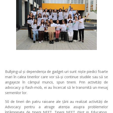
Bullying-ul și dependența de gadget-uri sunt niște piedici foarte
mari în calea tinerilor care vor să-și continue studiile sau să se
angajeze în câmpul muncii, spun tinerii. Prin activități de
advocacy și flash-mob, ei au încercat să le transmită un mesaj
semenilor lor.
50 de tineri din patru raioane ale țării au realizat activități de
Advocacy pentru a atrage atenția asupra problemelor
întâmpinate de tinerii NEET. Tinerii NEET (Not in Education,