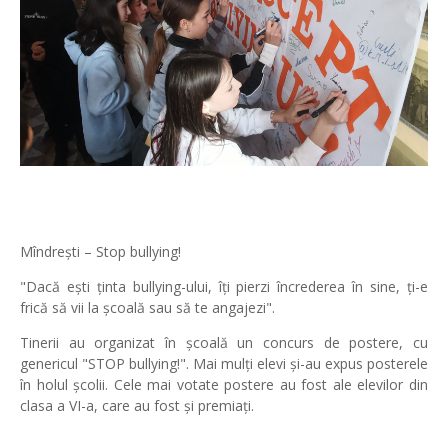
Mîndrești – Stop bullying!
"Dacă ești ținta bullying-ului, îți pierzi încrederea în sine, ți-e
frică să vii la școală sau să te angajezi".
Tinerii au organizat în școală un concurs de postere, cu
genericul "STOP bullying!". Mai mulți elevi și-au expus posterele
în holul școlii. Cele mai votate postere au fost ale elevilor din
clasa a VI-a, care au fost și premiați.