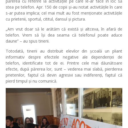
părerea cu referire la activitățile pe care le-ar face în loc să
stea pe telefon. Apr. 150 de copii și-au notat activitățile în care
s-ar putea implica; cel mai mult au fost menționate activitățile
cu prietenii, sportul, cititul, dansul și pictura.
„Am vrut doar să le arătăm că există și altceva, în afară de
telefon. Vrem să își dea seama că telefonul poate aduce
daune” – au spus tinerii.
Totodată, tinerii au distribuit elevilor din școală un pliant
informativ despre efectele negative ale dependenței de
telefon, identificate tot de ei. Printre cele mai dăunătoare
efecte, după părerea lor, sunt – vederea mai slabă, pierderea
prietenilor, faptul că devin agresivi sau indiferenți, faptul că
pierd timpul și nu comunică.