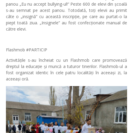
panou „Eu nu accept bullying-ul!” Peste 600 de elevi din școală
s-au semnat pe acest panou. Totodată, toți elevii au primit
câte o „insignă” cu această inscripție, pe care au purtat-o la
piept toată ziua. „Insignele” au fost confecționate manual de
către elevi.
Flashmob #PARTICIP
Activitățile s-au încheiat cu un Flashmob care promovează
dreptul la educație și muncă a tuturor tinerilor. Flashmob-ul a
fost organizat identic în cele patru localități în aceeași zi, la
aceeași oră.