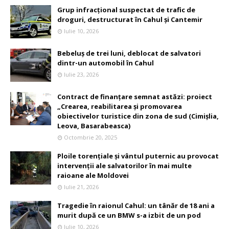
Grup infracțional suspectat de trafic de
droguri, destructurat în Cahul și Cantemir
Iulie 10, 2026
Bebeluș de trei luni, deblocat de salvatori
dintr-un automobil în Cahul
Iulie 23, 2026
Contract de finanțare semnat astăzi: proiect
„Crearea, reabilitarea și promovarea
obiectivelor turistice din zona de sud (Cimișlia,
Leova, Basarabeasca)
Octombrie 20, 2025
Ploile torențiale și vântul puternic au provocat
intervenții ale salvatorilor în mai multe
raioane ale Moldovei
Iulie 21, 2026
Tragedie în raionul Cahul: un tânăr de 18 ani a
murit după ce un BMW s-a izbit de un pod
Iulie 10, 2026