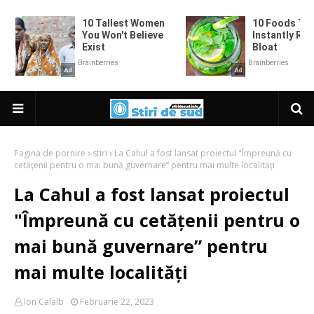
Pagina de pornire
stiri
La Cahul a fost lansat proiectul "Împreună cu
cetățenii pentru o mai bună guvernare” pentru mai multe localități
La Cahul a fost lansat proiectul
"Împreună cu cetățenii pentru o
mai bună guvernare” pentru
mai multe localități
Ion Calalb
Februarie 22, 2023