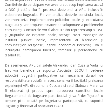
Comitetele de participare vor avea drept scop implicarea activă
a OSC și cetățenilor în procesul decizional al APL, inclusiv în
elaborarea bugetului. Ele vor analiza deciziile consiliului local,
vor monitoriza implementarea politicilor locale și executarea
bugetului și vor propune inițiative de soluționare a problemelor
comunității. Comitetele vor fi alcătuite din reprezentanți ai OSC
și grupurilor de inițiative locale, activiști civici, manageri de
instituții publice locale, reprezentanți ai bisericilor și
comunităților religioase, agenți economici interesați. Va fi
încurajată participarea tinerilor, femeilor și persoanelor cu
dizabilități.
De asemenea, APL din satele Alexandru Ioan Cuza și Vadul lui
Isac vor beneficia de suportul Asociației ECOU în vederea
adoptării bugetării participative ca mecanism durabil de
responsabilitate socială. În acest sens, va fi facilitată preluarea
experienței APL din comuna Cucoara și satul Slobozia Mare, va
fi elaborat și propus spre aprobarea consiliilor locale
Regulamentul de bugetare participativă și va fi desfășurată o
acțiune pilot bazată pe bugetarea participativă, cu suportul
logistic și financiar al Asociației ECOU.