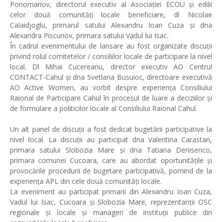
Ponomariov, directorul executiv al Asociației ECOU și edilii
celor două comunități locale beneficiare, dl Nicolae
Calaidjoglu, primarul satului Alexandru Ioan Cuza și dna
Alexandra Piscunov, primara satului Vadul lui Isac.
În cadrul evenimentului de lansare au fost organizate discuții
privind rolul comitetelor / consiliilor locale de participare la nivel
local. Dl Mihai Cucereanu, director executiv AO Centrul
CONTACT-Cahul și dna Svetlana Busuioc, directoare executivă
AO Active Women, au vorbit despre experiența Consiliului
Raional de Participare Cahul în procesul de luare a deciziilor și
de formulare a politicilor locale al Consiliului Raional Cahul.
Un alt panel de discuții a fost dedicat bugetării participative la
nivel local. La discuții au participat dna Valentina Carastan,
primara satului Slobozia Mare și dna Tatiana Denisenco,
primara comunei Cucoara, care au abordat oportunitățile și
provocările procedurii de bugetare participativă, pornind de la
experiența APL din cele două comunități locale.
La eveniment au participat primarii din Alexandru Ioan Cuza,
Vadul lui Isac, Cucoara și Slobozia Mare, reprezentanții OSC
regionale și locale și manageri de instituții publice din