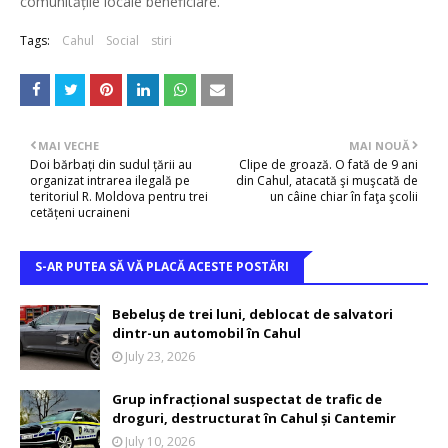
comunitățile locale beneficiare.
Tags:
Cahul
Social
stiri
MAI VECHE
MAI NOUĂ
Doi bărbați din sudul țării au
Clipe de groază. O fată de 9 ani
organizat intrarea ilegală pe
din Cahul, atacată şi muşcată de
teritoriul R. Moldova pentru trei
un câine chiar în faţa şcolii
cetățeni ucraineni
S-AR PUTEA SĂ VĂ PLACĂ ACESTE POSTĂRI
Bebeluș de trei luni, deblocat de salvatori
dintr-un automobil în Cahul
July 23, 2026
Grup infracțional suspectat de trafic de
droguri, destructurat în Cahul și Cantemir
July 10, 2026