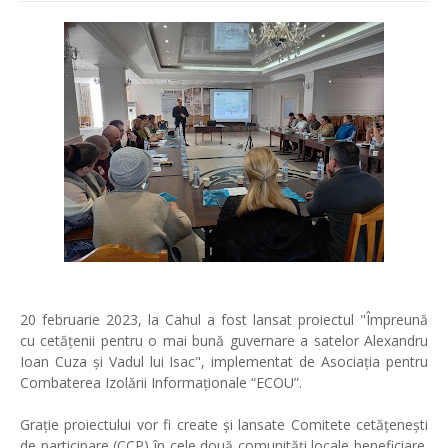
20 februarie 2023, la Cahul a fost lansat proiectul "Împreună
cu cetățenii pentru o mai bună guvernare a satelor Alexandru
Ioan Cuza și Vadul lui Isac", implementat de Asociația pentru
Combaterea Izolării Informaționale “ECOU”.
Grație proiectului vor fi create și lansate Comitete cetățenești
de participare (CCP) în cele două comunități locale beneficiare.