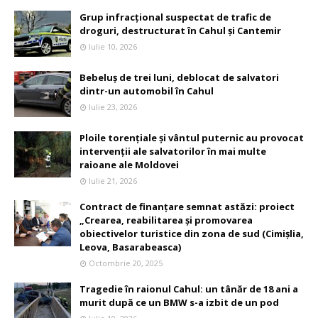
Grup infracțional suspectat de trafic de
droguri, destructurat în Cahul și Cantemir
Iulie 10, 2026
Bebeluș de trei luni, deblocat de salvatori
dintr-un automobil în Cahul
Iulie 23, 2026
Ploile torențiale și vântul puternic au provocat
intervenții ale salvatorilor în mai multe
raioane ale Moldovei
Iulie 21, 2026
Contract de finanțare semnat astăzi: proiect
„Crearea, reabilitarea și promovarea
obiectivelor turistice din zona de sud (Cimișlia,
Leova, Basarabeasca)
Octombrie 20, 2025
Tragedie în raionul Cahul: un tânăr de 18 ani a
murit după ce un BMW s-a izbit de un pod