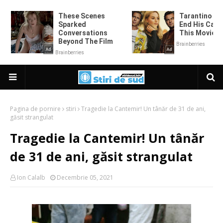
Pagina de pornire
stiri
Tragedie la Cantemir! Un tânăr de 31 de ani,
găsit strangulat
Tragedie la Cantemir! Un tânăr
de 31 de ani, găsit strangulat
Ion Calalb
Decembrie 05, 2021