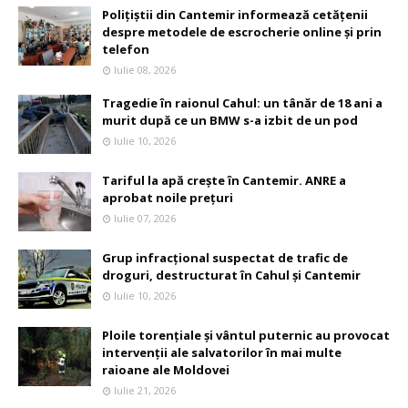
Polițiștii din Cantemir informează cetățenii
despre metodele de escrocherie online și prin
telefon
Iulie 08, 2026
Tragedie în raionul Cahul: un tânăr de 18 ani a
murit după ce un BMW s-a izbit de un pod
Iulie 10, 2026
Tariful la apă crește în Cantemir. ANRE a
aprobat noile prețuri
Iulie 07, 2026
Grup infracțional suspectat de trafic de
droguri, destructurat în Cahul și Cantemir
Iulie 10, 2026
Ploile torențiale și vântul puternic au provocat
intervenții ale salvatorilor în mai multe
raioane ale Moldovei
Iulie 21, 2026