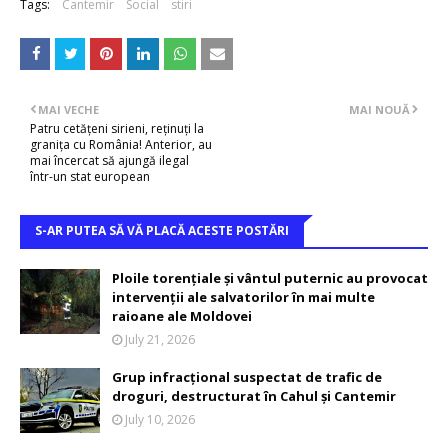
Tags:
Cantemir
Social
stiri
MAI VECHE
MAI NOUĂ
Patru cetățeni sirieni, reținuți la
granița cu România! Anterior, au
mai încercat să ajungă ilegal
într-un stat european
S-AR PUTEA SĂ VĂ PLACĂ ACESTE POSTĂRI
Ploile torențiale și vântul puternic au provocat
intervenții ale salvatorilor în mai multe
raioane ale Moldovei
July 21, 2026
Grup infracțional suspectat de trafic de
droguri, destructurat în Cahul și Cantemir
July 10, 2026