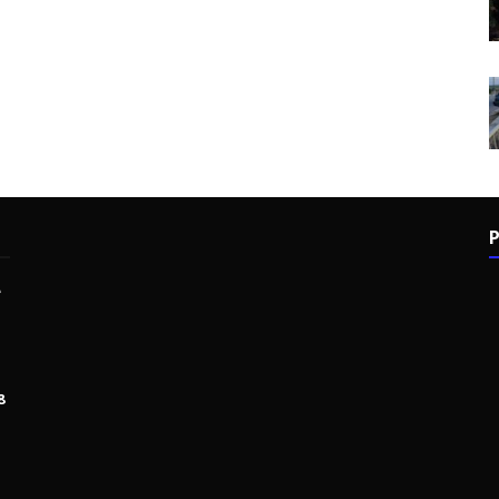
P
e
8