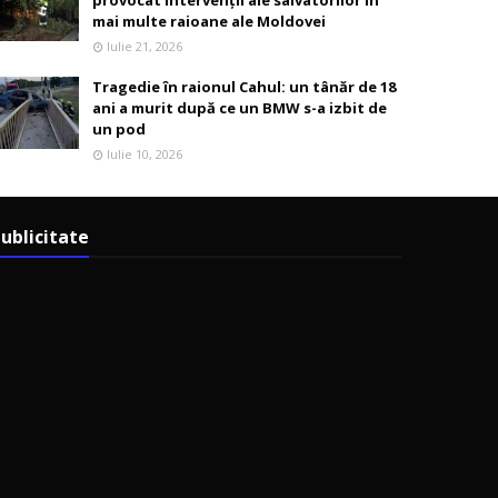
provocat intervenții ale salvatorilor în
mai multe raioane ale Moldovei
Iulie 21, 2026
Tragedie în raionul Cahul: un tânăr de 18
ani a murit după ce un BMW s-a izbit de
un pod
Iulie 10, 2026
ublicitate