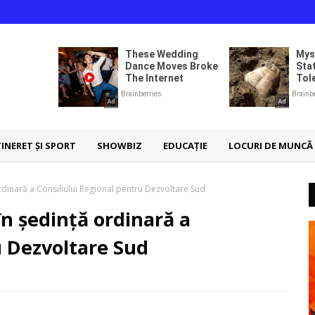
TINERET ȘI SPORT
SHOWBIZ
EDUCAȚIE
LOCURI DE MUNCĂ
dinară a Consiliului Regional pentru Dezvoltare Sud
n ședință ordinară a
u Dezvoltare Sud