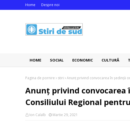
Home
Despre noi
HOME
SOCIAL
ECONOMIC
CULTURĂ
Pagina de pornire
stiri
Anunț privind convocarea în ședință or
Anunț privind convocarea î
Consiliului Regional pentr
Ion Calalb
Martie 29, 2021