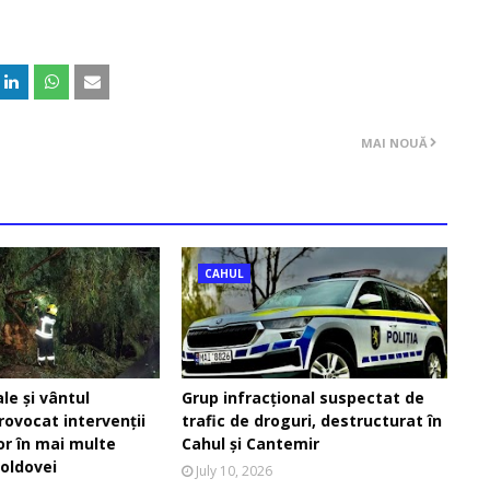
MAI NOUĂ
CAHUL
ale și vântul
Grup infracțional suspectat de
rovocat intervenții
trafic de droguri, destructurat în
lor în mai multe
Cahul și Cantemir
oldovei
July 10, 2026