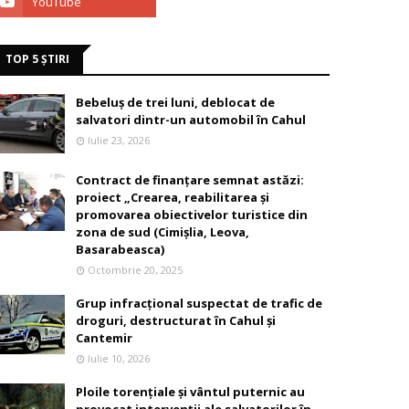
TOP 5 ȘTIRI
Bebeluș de trei luni, deblocat de
salvatori dintr-un automobil în Cahul
Iulie 23, 2026
Contract de finanțare semnat astăzi:
proiect „Crearea, reabilitarea și
promovarea obiectivelor turistice din
zona de sud (Cimișlia, Leova,
Basarabeasca)
Octombrie 20, 2025
Grup infracțional suspectat de trafic de
droguri, destructurat în Cahul și
Cantemir
Iulie 10, 2026
Ploile torențiale și vântul puternic au