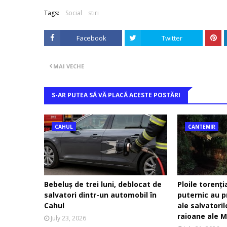
Tags:
Social
stiri
Facebook
Twitter
MAI VECHE
S-AR PUTEA SĂ VĂ PLACĂ ACESTE POSTĂRI
CAHUL
CANTEMIR
Bebeluș de trei luni, deblocat de
Ploile torenți
salvatori dintr-un automobil în
puternic au p
Cahul
ale salvatori
raioane ale M
July 23, 2026