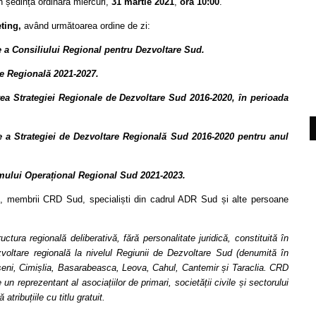
 ședință ordinară miercuri,
31 martie 2021
,
ora 10:00
.
ting
,
având următoarea ordine de zi:
e a Consiliului Regional pentru Dezvoltare Sud.
re Regională 2021-2027.
ea Strategiei Regionale de Dezvoltare Sud 2016-2020, în perioada
e a Strategiei de Dezvoltare Regională Sud
2016-2020 pentru anul
amului Operațional Regional Sud 2021-2023.
M, membrii CRD Sud, specialiști din cadrul ADR Sud și alte persoane
ura regională deliberativă, fără personalitate juridică, constituită în
dezvoltare regională la nivelul Regiunii de Dezvoltare Sud (denumită în
șeni, Cimișlia, Basarabeasca, Leova, Cahul, Cantemir și Taraclia. CRD
n reprezentant al asociațiilor de primari, societății civile și sectorului
atribuțiile cu titlu gratuit.