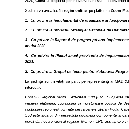
2020, Consiliul Regional pentru Dezvoltare Sud se convoacă în
Ședința va avea loc
în regim online
, pe platforma
Zoom Mee
1. Cu privire la Regulamentul de organizare și funcționar
2. Cu privire la proiectul Strategiei Naționale de Dezvolta
3. Cu privire la Raportul de progres privind implementar
anului 2020.
4.
Cu privire la Planul anual provizoriu de implementar
2021.
5.
Cu privire la Grupul de lucru pentru elaborarea Progr
La ședință sunt invitați să participe reprezentanți ai MADR
interesate.
Consiliul Regional pentru Dezvoltare Sud (CRD Sud) este struct
vederea elaborării, coordonării și monitorizării politicii de 
continuare regiunea), formate din raioanele Ștefan Vodă, Cău
Sud este alcătuit din președinții raioanelor componente și câte u
privat din fiecare raion al regiunii. Membrii CRD Sud își exercită 