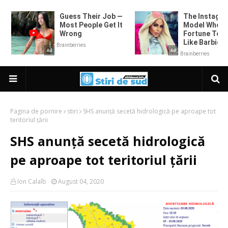
Pagina de pornire
stiri
SHS anunță secetă hidrologică pe aproape tot
teritoriul țării
SHS anunță secetă hidrologică
pe aproape tot teritoriul țării
Ion Calalb
August 04, 2020