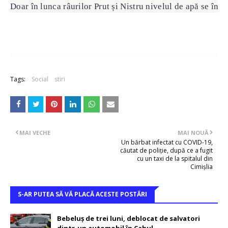
Doar în lunca râurilor Prut și Nistru nivelul de apă se înc
Tags:
Social
stiri
MAI VECHE
MAI NOUĂ
Un bărbat infectat cu COVID-19,
căutat de poliție, după ce a fugit
cu un taxi de la spitalul din
Cimișlia
S-AR PUTEA SĂ VĂ PLACĂ ACESTE POSTĂRI
Bebeluș de trei luni, deblocat de salvatori
dintr-un automobil în Cahul