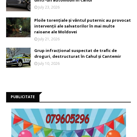
July 23, 2026
Ploile torențiale și vântul puternic au provocat
intervenții ale salvatorilor în mai multe
raioane ale Moldovei
July 21, 2026
Grup infracțional suspectat de trafic de
droguri, destructurat în Cahul și Cantemir
July 10, 2026
PUBLICITATE