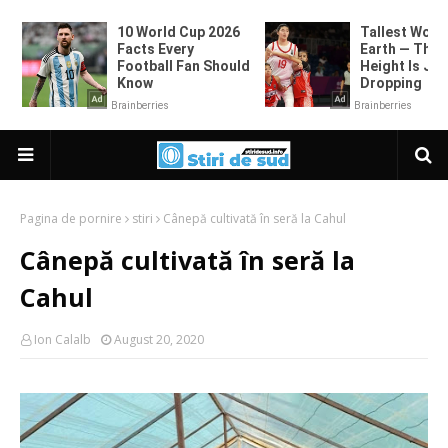
Pagina de pornire
stiri
Cânepă cultivată în seră la Cahul
Cânepă cultivată în seră la
Cahul
Ion Calalb
August 20, 2020