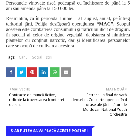
Persoanele vinovate riscă pedeapsă cu închisoare de până la 5
ani sau amendă până la 150 000 lei.
Reamintim, că în perioada 1 iunie – 31 august, anual, pe întreg
teritoriul țării, Poliţia desfăşoară operaţiunea
“MAC”.
Scopul
acesteia este combaterea consumului şi traficului ilicit de droguri,
în special al celor de origine vegetală, depistarea şi nimicirea
plantelor cu conţinut narcotic, dar şi identificarea persoanelor
care se ocupă de cultivarea acestora.
Tags:
Cahul
Social
stiri
MAI VECHE
MAI NOUĂ
Contracte de muncă fictive,
Petrece un final de vară
ridicate la traversarea frontierei
deosebit. Concerte open air în 4
de stat
orase ale țării alături de
Moldovan National Youth
Orchestra
S-AR PUTEA SĂ VĂ PLACĂ ACESTE POSTĂRI