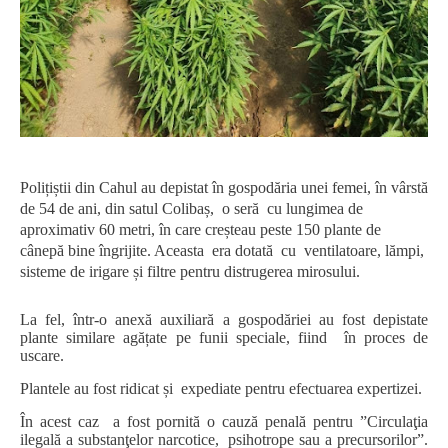
Polițiștii din Cahul au depistat în gospodăria unei femei, în vârstă
de 54 de ani, din satul Colibaș,
o seră
cu lungimea de
aproximativ 60 metri, în care creșteau peste 150 plante de
cânepă bine îngrijite. Aceasta
era dotată
cu
ventilatoare, lămpi,
sisteme de irigare și filtre pentru distrugerea mirosului.
La fel, într-o anexă auxiliară a gospodăriei au fost depistate
plante similare agățate pe funii speciale, fiind
în proces de
uscare.
Plantele au fost ridicat și
expediate pentru efectuarea expertizei.
În acest caz
a fost pornită o cauză penală pentru ”Circulaţia
ilegală a substanţelor narcotice,
psihotrope sau a precursorilor”.