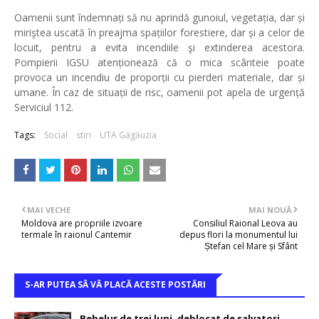
Oamenii sunt îndemnați să nu aprindă gunoiul, vegetația, dar și
miriştea uscată în preajma spațiilor forestiere, dar și a celor de
locuit, pentru a evita incendiile şi extinderea acestora.
Pompierii IGSU atenționează că o mica scânteie poate
provoca un incendiu de proporții cu pierderi materiale, dar și
umane. În caz de situații de risc, oamenii pot apela de urgență
Serviciul 112.
Tags:
Social
stiri
UTA Găgăuzia
MAI VECHE
MAI NOUĂ
Moldova are propriile izvoare
Consiliul Raional Leova au
termale în raionul Cantemir
depus flori la monumentul lui
Ștefan cel Mare și Sfânt
S-AR PUTEA SĂ VĂ PLACĂ ACESTE POSTĂRI
Bebeluș de trei luni, deblocat de salvatori