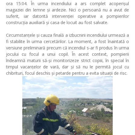
ora 15:04. În urma incendiului a ars complet acoperișul
magaziei din lemne și ardezie. Nici o persoană nu a avut de
suferit, iar datorită intervenției operative a pompierilor
construcția auxiliară și casa de locuit au fost salvate.
Circumstanțele și cauza finală a izbucnirii incendiului urmează a
fi stabilite în urma cercetărilor. La moment, a fost înaintată o
versiune preliminară precum că incendiul s-ar fi produs în urma
jocului cu focul a unui copil. În acest context, pompierii
îndeamnă maturii să-și monitorizeze strict copiii, în special în
timpul vacanțelor de vară, dar și să nu le permită jocul cu
chibrituri, focul deschis și petarde pentru a evita situații de risc.