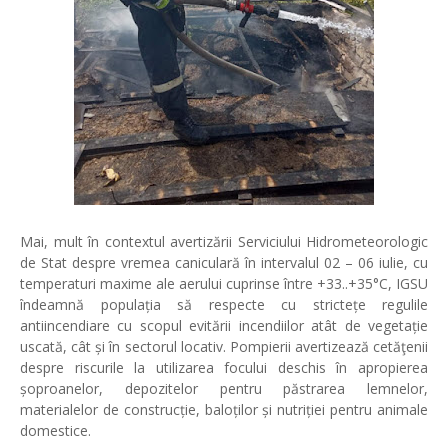
Mai, mult în contextul avertizării Serviciului Hidrometeorologic
de Stat despre vremea caniculară în intervalul 02 – 06 iulie, cu
temperaturi maxime ale aerului cuprinse între +33..+35°C, IGSU
îndeamnă populația să respecte cu strictețe regulile
antiincendiare cu scopul evitării incendiilor atât de vegetație
uscată, cât și în sectorul locativ. Pompierii avertizează cetăţenii
despre riscurile la utilizarea focului deschis în apropierea
șoproanelor, depozitelor pentru păstrarea lemnelor,
materialelor de construcție, baloților și nutriției pentru animale
domestice.