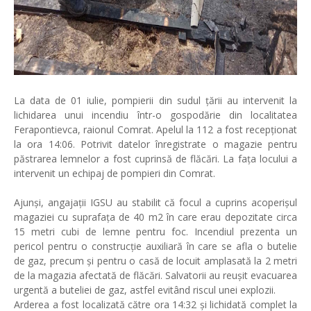
La data de 01 iulie, pompierii din sudul țării au intervenit la
lichidarea unui incendiu într-o gospodărie din localitatea
Ferapontievca, raionul Comrat. Apelul la 112 a fost recepționat
la ora 14:06. Potrivit datelor înregistrate o magazie pentru
păstrarea lemnelor a fost cuprinsă de flăcări. La fața locului a
intervenit un echipaj de pompieri din Comrat.
Ajunși, angajații IGSU au stabilit că focul a cuprins acoperișul
magaziei cu suprafața de 40 m2 în care erau depozitate circa
15 metri cubi de lemne pentru foc. Incendiul prezenta un
pericol pentru o construcție auxiliară în care se afla o butelie
de gaz, precum și pentru o casă de locuit amplasată la 2 metri
de la magazia afectată de flăcări. Salvatorii au reușit evacuarea
urgentă a buteliei de gaz, astfel evitând riscul unei explozii.
Arderea a fost localizată către ora 14:32 și lichidată complet la