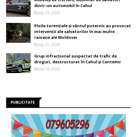
dintr-un automobil în Cahul
July 23, 2026
Ploile torențiale și vântul puternic au provocat
intervenții ale salvatorilor în mai multe
raioane ale Moldovei
July 21, 2026
Grup infracțional suspectat de trafic de
droguri, destructurat în Cahul și Cantemir
July 10, 2026
PUBLICITATE