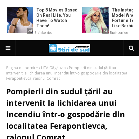
Pagina de pornire
UTA Găgăuzia
Pompierii din sudul țării au
intervenit la lichidarea unui incendiu într-o gospodărie din localitatea
Ferapontievca, raionul Comrat
Pompierii din sudul țării au
intervenit la lichidarea unui
incendiu într-o gospodărie din
localitatea Ferapontievca,
raionul Comrat