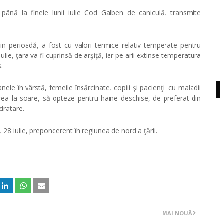
până la finele lunii iulie Cod Galben de caniculă, transmite
in perioadă, a fost cu valori termice relativ temperate pentru
iulie, ţara va fi cuprinsă de arşiţă, iar pe arii extinse temperatura
s.
ele în vârstă, femeile însărcinate, copiii şi pacienţii cu maladii
nerea la soare, să opteze pentru haine deschise, de preferat din
idratare.
 28 iulie, preponderent în regiunea de nord a ţării.
MAI NOUĂ