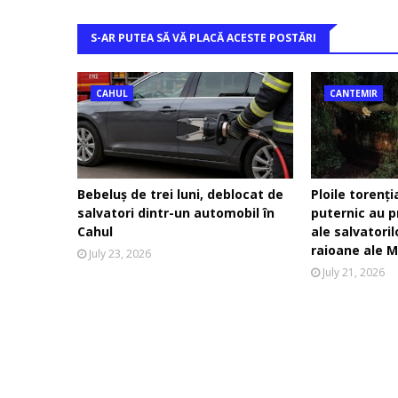
S-AR PUTEA SĂ VĂ PLACĂ ACESTE POSTĂRI
CAHUL
CANTEMIR
Bebeluș de trei luni, deblocat de
Ploile torenți
salvatori dintr-un automobil în
puternic au p
Cahul
ale salvatori
raioane ale M
July 23, 2026
July 21, 2026