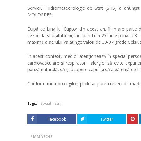
Serviciul Hidrometeorologic de Stat (SHS) a anunţat 
MOLDPRES.
După ce luna lui Cuptor din acest an, în mare parte d
sezon, la sfârşitul lunii, începând din 25 iunie până la 31 
maximă a aerului va atinge valori de 33-37 grade Celsiu
În acest context, medicii atenţionează în special persoan
cardiovasculare şi respiratorii, alergicii să evite expu
pânză naturală, să-şi acopere capul şi să aibă grijă de h
Conform meteorologilor, ploile ar putea reveni de marţi,
Tags:
Social
stiri
Facebook
Twitter
MAI VECHE