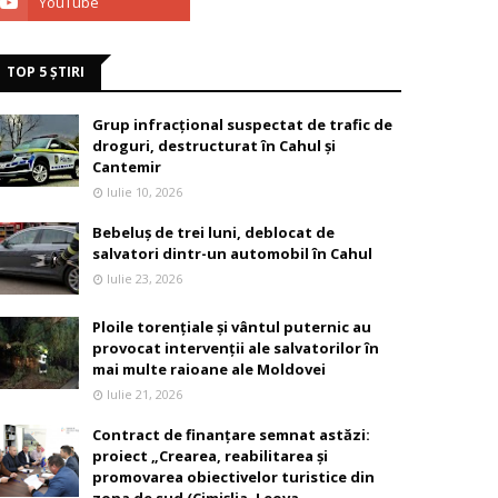
TOP 5 ȘTIRI
Grup infracțional suspectat de trafic de
droguri, destructurat în Cahul și
Cantemir
Iulie 10, 2026
Bebeluș de trei luni, deblocat de
salvatori dintr-un automobil în Cahul
Iulie 23, 2026
Ploile torențiale și vântul puternic au
provocat intervenții ale salvatorilor în
mai multe raioane ale Moldovei
Iulie 21, 2026
Contract de finanțare semnat astăzi:
proiect „Crearea, reabilitarea și
promovarea obiectivelor turistice din