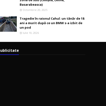
zona de sud (Cimișlia, Leova,
Basarabeasca)
Octombrie 20, 2025
Tragedie în raionul Cahul: un tânăr de 18
ani a murit după ce un BMW s-a izbit de
un pod
Iulie 10, 2026
ublicitate