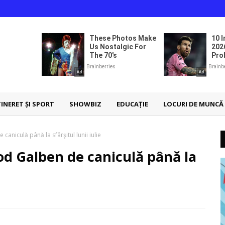
TINERET ȘI SPORT
SHOWBIZ
EDUCAȚIE
LOCURI DE MUNCĂ
aniculă până la sfârşitul lunii iulie
od Galben de caniculă până la