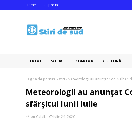
Home
Despre noi
HOME
SOCIAL
ECONOMIC
CULTURĂ
Pagina de pornire
stiri
Meteorologii au anunţat Cod Galben de c
Meteorologii au anunţat C
sfârşitul lunii iulie
Ion Calalb
Iulie 24, 2020