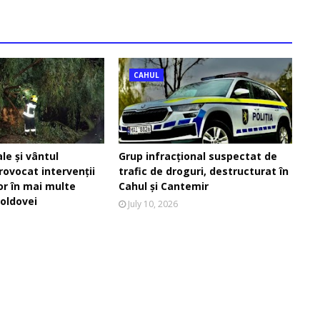
CAHUL
ale și vântul
Grup infracțional suspectat de
rovocat intervenții
trafic de droguri, destructurat în
lor în mai multe
Cahul și Cantemir
oldovei
July 10, 2026