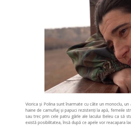
Viorica și Polina sunt înarmate cu câte un monoclu, un a
haine de camuflaj și papuci rezistenți la apă, femeile stră
sau trec prin cele patru gârle ale lacului Beleu ca să s
există posibilitatea, însă după ce apele vor reacapara la