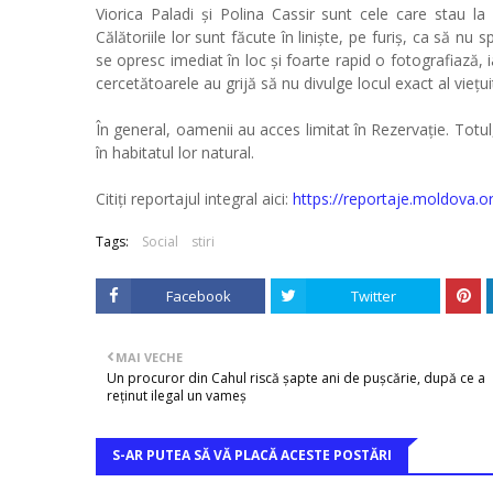
Viorica Paladi și Polina Cassir sunt cele care stau la
Călătoriile lor sunt făcute în liniște, pe furiș, ca să nu
se opresc imediat în loc și foarte rapid o fotografiază, 
cercetătoarele au grijă să nu divulge locul exact al viețui
În general, oamenii au acces limitat în Rezervație. Totul,
în habitatul lor natural.
Citiți reportajul integral aici:
https://reportaje.moldova.or
Tags:
Social
stiri
Facebook
Twitter
MAI VECHE
Un procuror din Cahul riscă șapte ani de pușcărie, după ce a
reținut ilegal un vameș
S-AR PUTEA SĂ VĂ PLACĂ ACESTE POSTĂRI