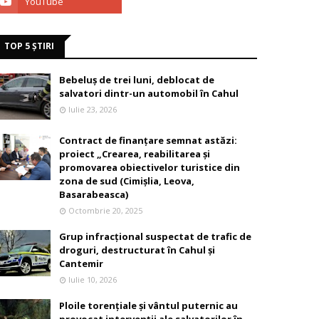
TOP 5 ȘTIRI
Bebeluș de trei luni, deblocat de
salvatori dintr-un automobil în Cahul
Iulie 23, 2026
Contract de finanțare semnat astăzi:
proiect „Crearea, reabilitarea și
promovarea obiectivelor turistice din
zona de sud (Cimișlia, Leova,
Basarabeasca)
Octombrie 20, 2025
Grup infracțional suspectat de trafic de
droguri, destructurat în Cahul și
Cantemir
Iulie 10, 2026
Ploile torențiale și vântul puternic au