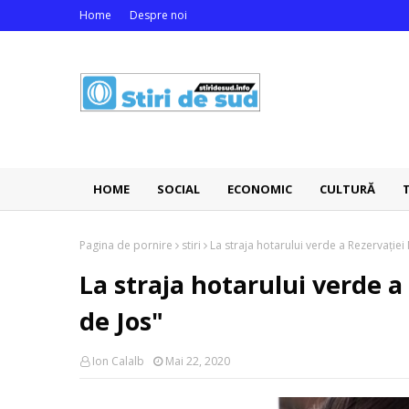
Home
Despre noi
HOME
SOCIAL
ECONOMIC
CULTURĂ
Pagina de pornire
stiri
La straja hotarului verde a Rezervației
La straja hotarului verde a
de Jos"
Ion Calalb
Mai 22, 2020