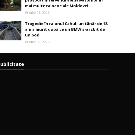
provocat intervenții ale salvatorilor în
mai multe raioane ale Moldovei
Iulie 21, 2026
Tragedie în raionul Cahul: un tânăr de 18
ani a murit după ce un BMW s-a izbit de
un pod
Iulie 10, 2026
ublicitate