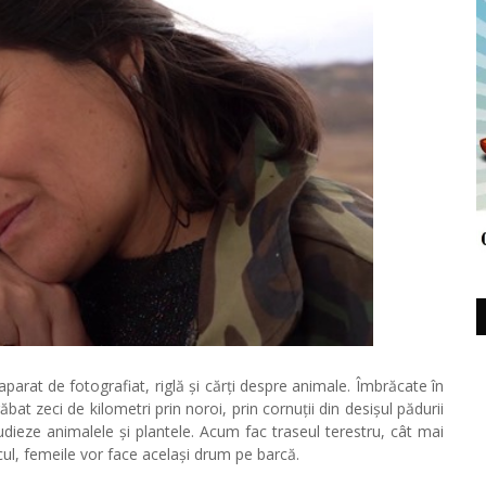
parat de fotografiat, riglă și cărți despre animale. Îmbrăcate în
bat zeci de kilometri prin noroi, prin cornuții din desișul pădurii
tudieze animalele și plantele. Acum fac traseul terestru, cât mai
cul, femeile vor face același drum pe barcă.