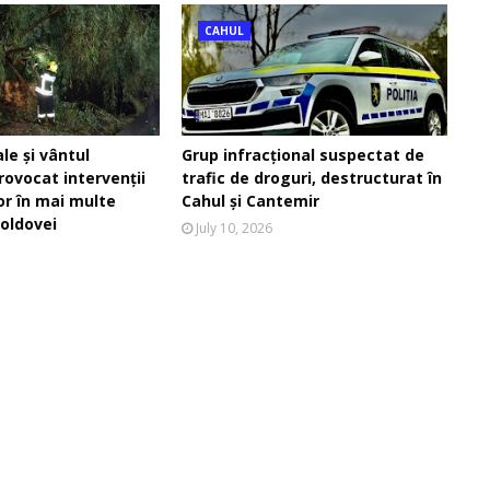
CAHUL
ale și vântul
Grup infracțional suspectat de
rovocat intervenții
trafic de droguri, destructurat în
lor în mai multe
Cahul și Cantemir
oldovei
July 10, 2026