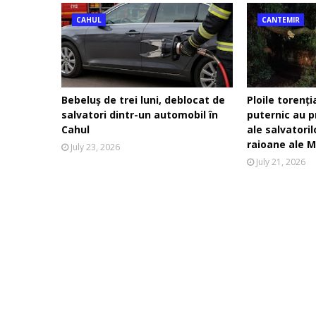
CAHUL
CANTEMIR
Bebeluș de trei luni, deblocat de
Ploile torenți
salvatori dintr-un automobil în
puternic au p
Cahul
ale salvatori
raioane ale M
July 23, 2026
July 21, 2026