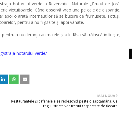
 straja hotarului verde a Rezervației Naturale „Prutul de Jos".
 sperie viețuitoarele. Când observă vreo una pe cale de dispariție,
iar apoi o arată internauților să se bucure de frumusețe. Totuși,
toarelor, pentru a nu fi găsite și apoi vânate.
 pentru a nu deranja animalele și a le lăsa să trăiască în liniște,
g/straja-hotarului-verde/
MAI NOUĂ
Restaurantele și cafenelele se redeschid peste o săptămână; Ce
reguli stricte vor trebui respectate de fiecare