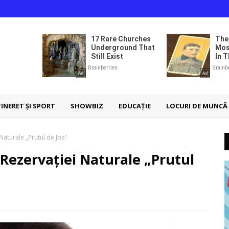
TINERET ȘI SPORT
SHOWBIZ
EDUCAȚIE
LOCURI DE MUNCĂ
 Naturale „Prutul de Jos"
 Rezervației Naturale „Prutul