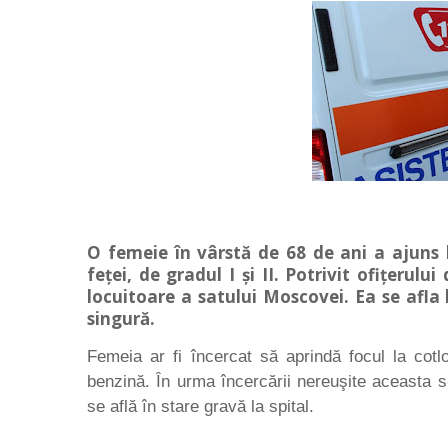
O femeie în vârstă de 68 de ani a ajuns l
feței, de gradul I și II. Potrivit ofițerul
locuitoare a satului Moscovei. Ea se afla 
singură.
Femeia ar fi încercat să aprindă focul la cotl
benzină. În urma încercării nereuşite aceasta s
se află în stare gravă la spital.