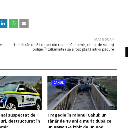
MAI NOUĂ
vit
Un bătrân de 81 de ani din raionul Cantemir, căutat de rude și
poliție: Încălțămintea sa a fost găsită într-o pădure
CAHUL
onal suspectat de
Tragedie în raionul Cahul: un
guri, destructurat în
tânăr de 18 ani a murit după ce
emir
un BMW s-a izbit de un pod