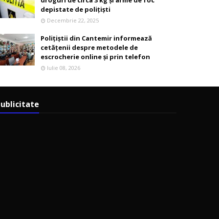
droguri de circa 3 kg și arme de foc
depistate de polițiști
Decembrie 22, 2025
Polițiștii din Cantemir informează
cetățenii despre metodele de
escrocherie online și prin telefon
Iulie 08, 2026
ublicitate