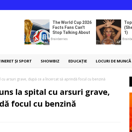
TINERET ȘI SPORT
SHOWBIZ
EDUCAȚIE
LOCURI DE MUNCĂ
l cu arsuri grave, după ce a încercat să aprindă focul cu benzină
ns la spital cu arsuri grave,
ndă focul cu benzină