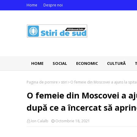
Home
Despre noi
HOME
SOCIAL
ECONOMIC
CULTURĂ
Pagina de pornire
stiri
O femeie din Moscovei a ajuns la spita
O femeie din Moscovei a aju
după ce a încercat să apri
Ion Calalb
Octombrie 18, 2021