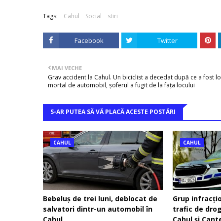
Tags:
Cahul
Social
stiri
Facebook
Twitter
MAI VECHE
Grav accident la Cahul. Un biciclist a decedat după ce a fost lo
mortal de automobil, șoferul a fugit de la fața locului
S-AR PUTEA SĂ VĂ PLACĂ ACESTE POSTĂRI
CAHUL
CAHUL
Bebeluș de trei luni, deblocat de
Grup infracți
salvatori dintr-un automobil în
trafic de dro
Cahul
Cahul și Cant