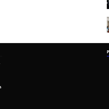
P
e
8