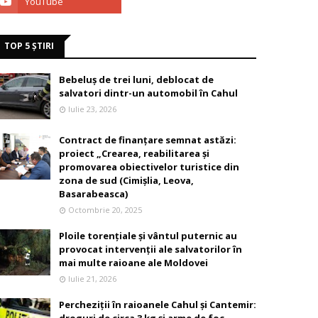
TOP 5 ȘTIRI
Bebeluș de trei luni, deblocat de
salvatori dintr-un automobil în Cahul
Iulie 23, 2026
Contract de finanțare semnat astăzi:
proiect „Crearea, reabilitarea și
promovarea obiectivelor turistice din
zona de sud (Cimișlia, Leova,
Basarabeasca)
Octombrie 20, 2025
Ploile torențiale și vântul puternic au
provocat intervenții ale salvatorilor în
mai multe raioane ale Moldovei
Iulie 21, 2026
Percheziții în raioanele Cahul și Cantemir: